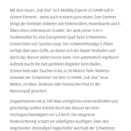
Mit dem neuen „Sub One“ ist E-Mobility-Experte IO HAWK voll in
seinem Element – wenn auch in einem ganz neuen. Zum Sommer
bringt der Krefelder Anbieter von Elektrorollern, Hoverboards und E-
Bikes einen Unterwasser-Scooter, der dank seiner 3-in-1-
Funktionalität für eine Extraportion Spaß beim Schwimmen,
Schnorcheln und Tauchen sorgt. Der schwimmfreudige E-Flitzer
verfügt über zwei Griffe, an denen sich der Nutzer festhalten und
durch das Wasser ziehen lassen kann. Sein automatisch regelbarer
Auftrieb macht ihn zum perfekten Begleiter beim Baden,
Schnorcheln oder Tauchen in bis zu 30 Metern Tiefe. Mühelos
erkundet der Schwimmer mit dem IO HAWK „Sub One“ neue
Welten. Im Meer, Badesee oder heimischen Pool ist der
Wasserspaß gesichert.
Doppelmotoren mit je 500 Watt ermöglichen einen kraftvollen und
gleichzeitig sanften Antrieb durch das Wasser bei einer
Höchstgeschwindigkeit von 5,4 km/h. Die integrierte
Kindersicherung schützt vor unbefugten Ausflügen. Über den
eingebauten, dreistufigen Kippschalter wechselt der Schwimmer