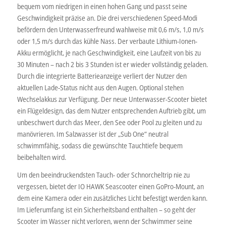
bequem vom niedrigen in einen hohen Gang und passt seine
Geschwindigkeit präzise an. Die drei verschiedenen Speed-Modi
befördern den Unterwasserfreund wahlweise mit 0,6 m/s, 1,0 m/s
oder 1,5 m/s durch das kühle Nass. Der verbaute Lithium-Ionen-
Akku ermöglicht, je nach Geschwindigkeit, eine Laufzeit von bis zu
30 Minuten – nach 2 bis 3 Stunden ist er wieder vollständig geladen.
Durch die integrierte Batterieanzeige verliert der Nutzer den
aktuellen Lade-Status nicht aus den Augen. Optional stehen
Wechselakkus zur Verfügung. Der neue Unterwasser-Scooter bietet
ein Flügeldesign, das dem Nutzer entsprechenden Auftrieb gibt, um
unbeschwert durch das Meer, den See oder Pool zu gleiten und zu
manövrieren. Im Salzwasser ist der „Sub One“ neutral
schwimmfähig, sodass die gewünschte Tauchtiefe bequem
beibehalten wird.
Um den beeindruckendsten Tauch- oder Schnorcheltrip nie zu
vergessen, bietet der IO HAWK Seascooter einen GoPro-Mount, an
dem eine Kamera oder ein zusätzliches Licht befestigt werden kann.
Im Lieferumfang ist ein Sicherheitsband enthalten – so geht der
Scooter im Wasser nicht verloren, wenn der Schwimmer seine