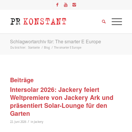
Schlagwortarchiv für: The smarter E Europe
Du bist hier:
Startseite
/
Blog
/
The smarter E Europe
Beiträge
Intersolar 2026: Jackery feiert
Weltpremiere von Jackery Ark und
präsentiert Solar-Lounge für den
Garten
/
22. Juni 2026
in
Jackery