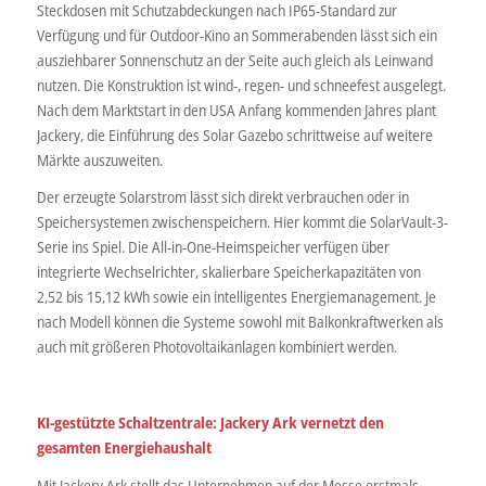
Steckdosen mit Schutzabdeckungen nach IP65-Standard zur
Verfügung und für Outdoor-Kino an Sommerabenden lässt sich ein
ausziehbarer Sonnenschutz an der Seite auch gleich als Leinwand
nutzen. Die Konstruktion ist wind-, regen- und schneefest ausgelegt.
Nach dem Marktstart in den USA Anfang kommenden Jahres plant
Jackery, die Einführung des Solar Gazebo schrittweise auf weitere
Märkte auszuweiten.
Der erzeugte Solarstrom lässt sich direkt verbrauchen oder in
Speichersystemen zwischenspeichern. Hier kommt die SolarVault-3-
Serie ins Spiel. Die All-in-One-Heimspeicher verfügen über
integrierte Wechselrichter, skalierbare Speicherkapazitäten von
2,52 bis 15,12 kWh sowie ein intelligentes Energiemanagement. Je
nach Modell können die Systeme sowohl mit Balkonkraftwerken als
auch mit größeren Photovoltaikanlagen kombiniert werden.
KI-gestützte Schaltzentrale: Jackery Ark vernetzt den
gesamten Energiehaushalt
Mit Jackery Ark stellt das Unternehmen auf der Messe erstmals