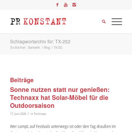
Schlagwortarchiv für: TX-252
Du bist hier:
Startseite
/
Blog
/
TX-252
Beiträge
Sonne nutzen statt nur genießen:
Technaxx hat Solar-Möbel für die
Outdoorsaison
/
17. Juni 2026
in
Technaxx
Wer campt, auf Festivals unterwegs ist oder den Tag draußen im