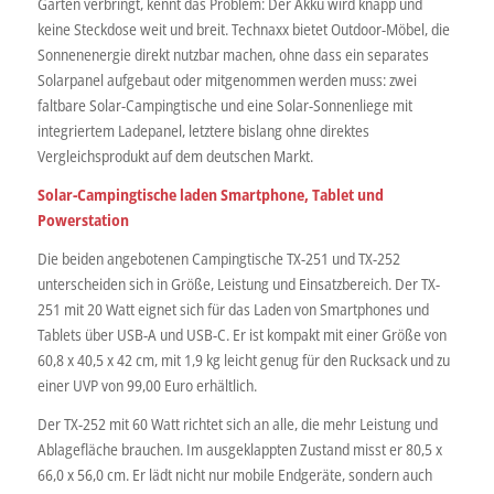
Garten verbringt, kennt das Problem: Der Akku wird knapp und
keine Steckdose weit und breit. Technaxx bietet Outdoor-Möbel, die
Sonnenenergie direkt nutzbar machen, ohne dass ein separates
Solarpanel aufgebaut oder mitgenommen werden muss: zwei
faltbare Solar-Campingtische und eine Solar-Sonnenliege mit
integriertem Ladepanel, letztere bislang ohne direktes
Vergleichsprodukt auf dem deutschen Markt.
Solar-Campingtische laden Smartphone, Tablet und
Powerstation
Die beiden angebotenen Campingtische TX-251 und TX-252
unterscheiden sich in Größe, Leistung und Einsatzbereich. Der TX-
251 mit 20 Watt eignet sich für das Laden von Smartphones und
Tablets über USB-A und USB-C. Er ist kompakt mit einer Größe von
60,8 x 40,5 x 42 cm, mit 1,9 kg leicht genug für den Rucksack und zu
einer UVP von 99,00 Euro erhältlich.
Der TX-252 mit 60 Watt richtet sich an alle, die mehr Leistung und
Ablagefläche brauchen. Im ausgeklappten Zustand misst er 80,5 x
66,0 x 56,0 cm. Er lädt nicht nur mobile Endgeräte, sondern auch