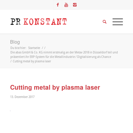
Blog
Du bist hier:
Startseite
/
/
Die abas GmbH & Co. KG nimmt erstmalig an der Metav 2018 in Düsseldorf teil und
präsentiert ihr ERP-System für die Metallindustrie / Digitalisierung als Chance
/
Cutting metal by plasma laser
Cutting metal by plasma laser
13. Dezember 2017