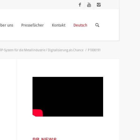
ber uns
Pressefächer
Kontakt
Deutsch
P-System für die Metallindustrie / Digitalisierung als Chance
/
P1000191
PR NEWS