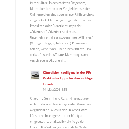
immer öfter. In den meisten Ratgebern,
Marktübersichten oder Vergleichstests der
Onlinemedien sind sogenannte Affiliate-Links
eingebettet. Über sie gelangen die Leser zu
Produkten oder Dienstleistungen der
„Advertiser“. Advetiser sind meist
Unternehmen, die an sogenannte „Affiliates“
(Verlage, Blogger, Influencer) Provisionen
zahlen, wenn Ware über einen Affiliate-Link
verkauft wurde. Affiliate-Marketing kann
verschiedene Aktionen […]
Künstliche Intelligenz in der PR:
Praktische Tipps für den richtigen
Einsatz
16. März 2026 - 8:55
ChatGPT, Gemini und Co. sind heutzutage
nicht mehr aus dem Alltag vieler Menschen
wegzudenken. Auch in der PR-Arbeit wird
künstliche Intelligenz immer häufiger
eingesetzt. Laut aktueller Umfrage der
Cision/PR Week sagen mehr als 67 % der