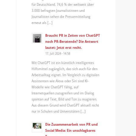
für Deutschland. 74,6 % der weltweit über
3.000 befragten Journalistinnen und
Journalisten sehen die Pressemitteilung
erneut als […]
Braucht PR in Zeiten von ChatGPT
noch PR-Beratende? Die Antwort
lautet: Jetzt erst recht.
17. Juli 2024 - 14:58
Mit ChatGPT ist ein künstlich intelligentes
Hilfsmittel zugänglich, das sich auch für den
Arbeitsalltag eignet. Im Vergleich zu digitalen
Assistenten wie Alexa oder Siri sind KI-
Modelle wie ChatGPT fähig, auf
Internetquellen zuzugreifen und im Dialog
spontan auf Text, Bild und Ton zu reagieren.
Aus diesem Grund wird ChatGPT aktuell nicht
nur in Schulen und Universitäten […]
Die Zusammenarbeit von PR und
Social Media: Ein unschlagbares