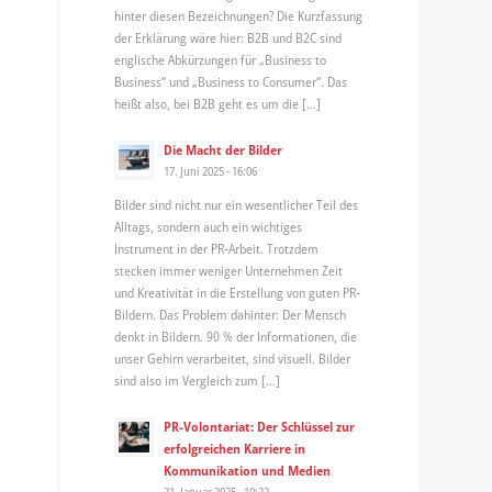
hinter diesen Bezeichnungen? Die Kurzfassung
der Erklärung wäre hier: B2B und B2C sind
englische Abkürzungen für „Business to
Business“ und „Business to Consumer“. Das
heißt also, bei B2B geht es um die […]
Die Macht der Bilder
17. Juni 2025 - 16:06
Bilder sind nicht nur ein wesentlicher Teil des
Alltags, sondern auch ein wichtiges
Instrument in der PR-Arbeit. Trotzdem
stecken immer weniger Unternehmen Zeit
und Kreativität in die Erstellung von guten PR-
Bildern. Das Problem dahinter: Der Mensch
denkt in Bildern. 90 % der Informationen, die
unser Gehirn verarbeitet, sind visuell. Bilder
sind also im Vergleich zum […]
PR-Volontariat: Der Schlüssel zur
erfolgreichen Karriere in
Kommunikation und Medien
21. Januar 2025 - 10:22