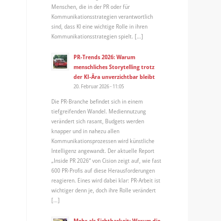
Menschen, die in der PR oder für
Kommunikationsstrategien verantwortlich
sind, dass KI eine wichtige Rolle in ihren
Kommunikationsstrategien spielt. […]
PR-Trends 2026: Warum
menschliches Storytelling trotz
der KI-Ära unverzichtbar bleibt
20. Februar 2026 - 11:05
Die PR-Branche befindet sich in einem
tiefgreifenden Wandel. Mediennutzung
verändert sich rasant, Budgets werden
knapper und in nahezu allen
Kommunikationsprozessen wird künstliche
Intelligenz angewandt. Der aktuelle Report
„Inside PR 2026“ von Cision zeigt auf, wie fast
600 PR-Profis auf diese Herausforderungen
reagieren. Eines wird dabei klar: PR-Arbeit ist
wichtiger denn je, doch ihre Rolle verändert
[…]
Mehr als Sichtbarkeit: Warum die