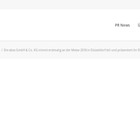
PR News
Ü
/
Die abas GmbH & Co. KG nimmt erstmalig an der Metav 2018 in Düsseldorf teil und präsentiert ihr ER