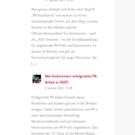
Was genau verbirgt sich hinter dem Begriff
„PR-Volontariat“ und warum ist es ein
entscheidender Schritt auf dem Weg zu einer
Karriere in den Medien und der
Öffentlichkeitsarbeit? Ein Volontariat – auch
als „Volo“ bekannt – ist die Grundausbildung
für angehende PR-Profis und Journalisten. Es
dauert 24 Monate und gilt als
Karrieresprungbrett für junge Menschen, die
[…]
Wie funktioniert erfolgreiche PR-
Arbeit in 2025?
8. Januar 2025 - 12:08
Erfolgreiche PR-Arbeit besteht darin,
Kundinnen und Kunden gezielt in die Medien
bringen. Dabei stehen Journalismus und PR in
einer wechselseitigen Beziehung:
Medienschaffende sind auf relevante
Informationen von PR-Profis angewiesen. Das
bestätigt der 15. State of the Media Report