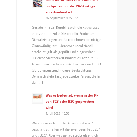
Fachpresse für die PR-Strategie
entscheidend ist
26. September 2025 - 9:23
Gerade im B2B-Bereich spielt die Fachpresse
eine zentrale Rolle. Sie verleiht Produkten,
Dienstleistungen und Unternehmen die nötige
Glaubwürdigkeit – denn was redaktionell
erscheint, gilt als geprüft und eingeordnet.
Für diese Sichtbarkeit braucht es gezielte PR-
Arbeit. Eine Studie von it&d business und CIDO
GUIDE unterstreicht diese Beobachtung.
Demnach sieht fast jede zweite Person, die in
der […]
Was es bedeutet, wenn in der PR
von B2B oder B2C gesprochen
wird
4. Juli 2025 - 10:56
Wenn man sich mit der Arbeit rund um PR
beschäftigt, fallen oft die zwei Begriffe „B2B“
und „B2C“. Aber was genau steckt eigentlich