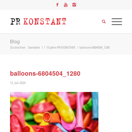
Blog
Du bist hier:
Startseite
/
/
15 Jahre PR KONSTANT
/
balloons-6804504_1280
balloons-6804504_1280
12. Juli 2024