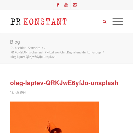
Blog
Du bist hier:
Startseite
/
/
PR KONSTANT sichert sich PR-Etat von Clint Digital und der EET Group
/
oleg-laptev-QRKJwE6yfJo-unsplash
oleg-laptev-QRKJwE6yfJo-unsplash
12. Juli 2024