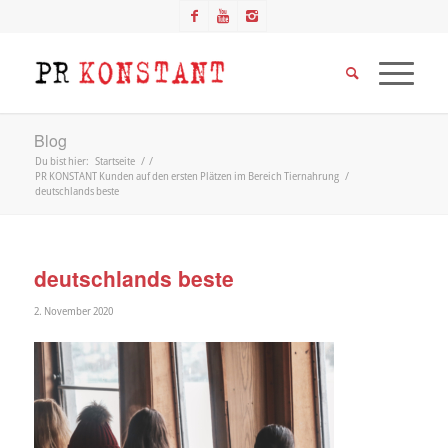
Blog
Du bist hier:
Startseite
/
/
PR KONSTANT Kunden auf den ersten Plätzen im Bereich Tiernahrung
/
deutschlands beste
deutschlands beste
2. November 2020