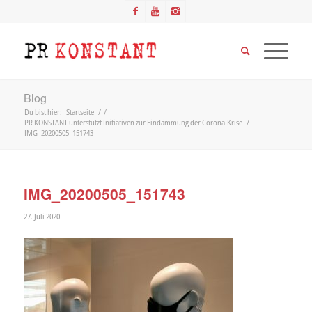
Blog
Du bist hier:
Startseite
/
/
PR KONSTANT unterstützt Initiativen zur Eindämmung der Corona-Krise
/
IMG_20200505_151743
IMG_20200505_151743
27. Juli 2020