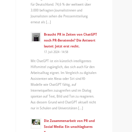
für Deutschland. 74,6 % der weltweit über
3.000 befragten Journalistinnen und
Journalisten sehen die Pressemitteilung
erneut als […]
Braucht PR in Zeiten von ChatGPT
noch PR-Beratende? Die Antwort
lautet: Jetzt erst recht.
17. Juli 2024 - 14:58
Mit ChatGPT ist ein künstlich intelligentes
Hilfsmittel zugänglich, das sich auch für den
Arbeitsalltag eignet. Im Vergleich zu digitalen
Assistenten wie Alexa oder Siri sind KI-
Modelle wie ChatGPT fähig, auf
Internetquellen zuzugreifen und im Dialog
spontan auf Text, Bild und Ton zu reagieren.
Aus diesem Grund wird ChatGPT aktuell nicht
nur in Schulen und Universitäten […]
Die Zusammenarbeit von PR und
Social Media: Ein unschlagbares