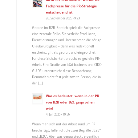
Fachpresse für die PR-Strategie
entscheidend ist
26. September 2025 - 9:23
Gerade im B2B-Bereich spielt die Fachpresse
eine zentrale Rolle. Sie verleiht Produkten,
Dienstleistungen und Unternehmen die nötige
Glaubwürdigkeit – denn was redaktionell
erscheint, gilt als geprüft und eingeordnet.
Für diese Sichtbarkeit braucht es gezielte PR-
Arbeit. Eine Studie von it&d business und CIDO
GUIDE unterstreicht diese Beobachtung.
Demnach sieht fast jede zweite Person, die in
der […]
Was es bedeutet, wenn in der PR
von B2B oder B2C gesprochen
wird
4. Juli 2025 - 10:56
Wenn man sich mit der Arbeit rund um PR
beschäftigt, fallen oft die zwei Begriffe „B2B“
und „B2C“. Aber was genau steckt eigentlich