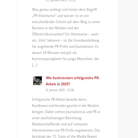
Was genau verbirgt sich hinter dem Begriff
„PR-Volontariat“ und warum ist es ein
entscheidender Schritt auf dem Weg zu einer
Karriere in den Medien und der
Öffentlichkeitsarbeit? Ein Volontariat – auch
als „Volo“ bekannt – ist die Grundausbildung
für angehende PR-Profis und Journalisten. Es
dauert 24 Monate und gilt als
Karrieresprungbrett für junge Menschen, die
[…]
Wie funktioniert erfolgreiche PR-
Arbeit in 2025?
8. Januar 2025 - 12:08
Erfolgreiche PR-Arbeit besteht darin,
Kundinnen und Kunden gezielt in die Medien
bringen. Dabei stehen Journalismus und PR in
einer wechselseitigen Beziehung:
Medienschaffende sind auf relevante
Informationen von PR-Profis angewiesen. Das
bestätigt der 15. State of the Media Report