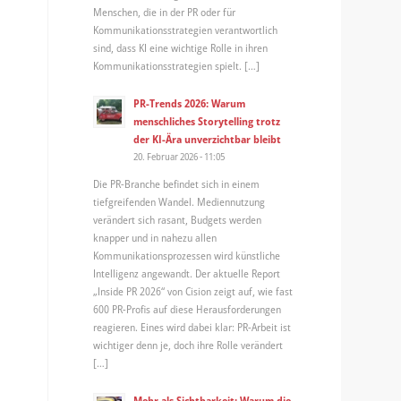
Menschen, die in der PR oder für
Kommunikationsstrategien verantwortlich
sind, dass KI eine wichtige Rolle in ihren
Kommunikationsstrategien spielt. […]
PR-Trends 2026: Warum
menschliches Storytelling trotz
der KI-Ära unverzichtbar bleibt
20. Februar 2026 - 11:05
Die PR-Branche befindet sich in einem
tiefgreifenden Wandel. Mediennutzung
verändert sich rasant, Budgets werden
knapper und in nahezu allen
Kommunikationsprozessen wird künstliche
Intelligenz angewandt. Der aktuelle Report
„Inside PR 2026“ von Cision zeigt auf, wie fast
600 PR-Profis auf diese Herausforderungen
reagieren. Eines wird dabei klar: PR-Arbeit ist
wichtiger denn je, doch ihre Rolle verändert
[…]
Mehr als Sichtbarkeit: Warum die