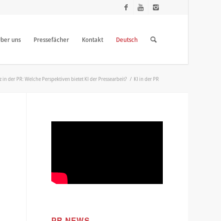
ber uns
Pressefächer
Kontakt
Deutsch
z in der PR: Welche Perspektiven bietet KI der Pressearbeit?
/
KI in der PR
PR NEWS