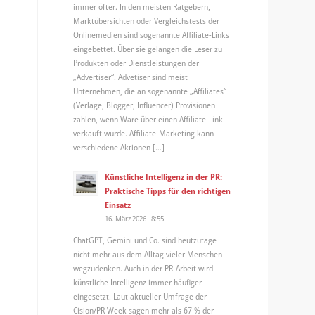
immer öfter. In den meisten Ratgebern,
Marktübersichten oder Vergleichstests der
Onlinemedien sind sogenannte Affiliate-Links
eingebettet. Über sie gelangen die Leser zu
Produkten oder Dienstleistungen der
„Advertiser“. Advetiser sind meist
Unternehmen, die an sogenannte „Affiliates“
(Verlage, Blogger, Influencer) Provisionen
zahlen, wenn Ware über einen Affiliate-Link
verkauft wurde. Affiliate-Marketing kann
verschiedene Aktionen […]
Künstliche Intelligenz in der PR:
Praktische Tipps für den richtigen
Einsatz
16. März 2026 - 8:55
ChatGPT, Gemini und Co. sind heutzutage
nicht mehr aus dem Alltag vieler Menschen
wegzudenken. Auch in der PR-Arbeit wird
künstliche Intelligenz immer häufiger
eingesetzt. Laut aktueller Umfrage der
Cision/PR Week sagen mehr als 67 % der