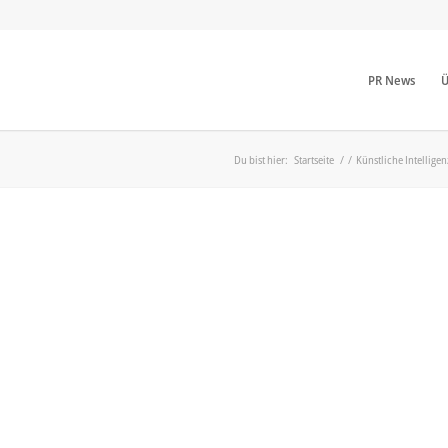
PR News
Ü
Du bist hier:
Startseite
/
/
Künstliche Intelligen