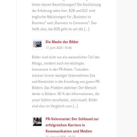
hinter diesen Bezeichnungen? Die Kurzfassung
der Erklärung wäre hier: B2B und B2C sind
englische Abkürzungen für „Business to
Business“ und „Business to Consumer“. Das
heißt also, bei B2B geht es um die […]
Die Macht der Bilder
17. Juni 2025 - 16:06
Bilder sind nicht nur ein wesentlicher Teil des
Alltags, sondern auch ein wichtiges
Instrument in der PR-Arbeit. Trotzdem
stecken immer weniger Unternehmen Zeit
und Kreativität in die Erstellung von guten PR-
Bildern. Das Problem dahinter: Der Mensch
denkt in Bildern. 90 % der Informationen, die
unser Gehirn verarbeitet, sind visuell. Bilder
sind also im Vergleich zum […]
PR-Volontariat: Der Schlüssel zur
erfolgreichen Karriere in
Kommunikation und Medien
21. Januar 2025 - 10:22