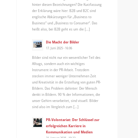
hinter diesen Bezeichnungen? Die Kurzfassung
der Erklärung wäre hier: B2B und B2C sind
englische Abkürzungen für „Business to
Business“ und „Business to Consumer“. Das
heißt also, bei B2B geht es um die […]
Die Macht der Bilder
17. Juni 2025 - 16:06
Bilder sind nicht nur ein wesentlicher Teil des
Alltags, sondern auch ein wichtiges
Instrument in der PR-Arbeit. Trotzdem
stecken immer weniger Unternehmen Zeit
und Kreativität in die Erstellung von guten PR-
Bildern. Das Problem dahinter: Der Mensch
denkt in Bildern. 90 % der Informationen, die
unser Gehirn verarbeitet, sind visuell. Bilder
sind also im Vergleich zum […]
PR-Volontariat: Der Schlüssel zur
erfolgreichen Karriere in
Kommunikation und Medien
21. Januar 2025 - 10:22