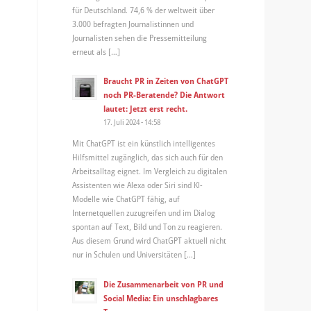
für Deutschland. 74,6 % der weltweit über
3.000 befragten Journalistinnen und
Journalisten sehen die Pressemitteilung
erneut als […]
Braucht PR in Zeiten von ChatGPT
noch PR-Beratende? Die Antwort
lautet: Jetzt erst recht.
17. Juli 2024 - 14:58
Mit ChatGPT ist ein künstlich intelligentes
Hilfsmittel zugänglich, das sich auch für den
Arbeitsalltag eignet. Im Vergleich zu digitalen
Assistenten wie Alexa oder Siri sind KI-
Modelle wie ChatGPT fähig, auf
Internetquellen zuzugreifen und im Dialog
spontan auf Text, Bild und Ton zu reagieren.
Aus diesem Grund wird ChatGPT aktuell nicht
nur in Schulen und Universitäten […]
Die Zusammenarbeit von PR und
Social Media: Ein unschlagbares