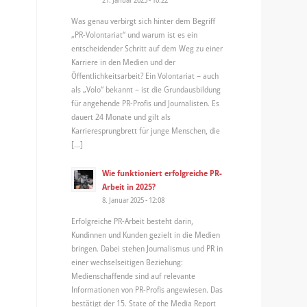
Was genau verbirgt sich hinter dem Begriff
„PR-Volontariat“ und warum ist es ein
entscheidender Schritt auf dem Weg zu einer
Karriere in den Medien und der
Öffentlichkeitsarbeit? Ein Volontariat – auch
als „Volo“ bekannt – ist die Grundausbildung
für angehende PR-Profis und Journalisten. Es
dauert 24 Monate und gilt als
Karrieresprungbrett für junge Menschen, die
[…]
Wie funktioniert erfolgreiche PR-
Arbeit in 2025?
8. Januar 2025 - 12:08
Erfolgreiche PR-Arbeit besteht darin,
Kundinnen und Kunden gezielt in die Medien
bringen. Dabei stehen Journalismus und PR in
einer wechselseitigen Beziehung:
Medienschaffende sind auf relevante
Informationen von PR-Profis angewiesen. Das
bestätigt der 15. State of the Media Report