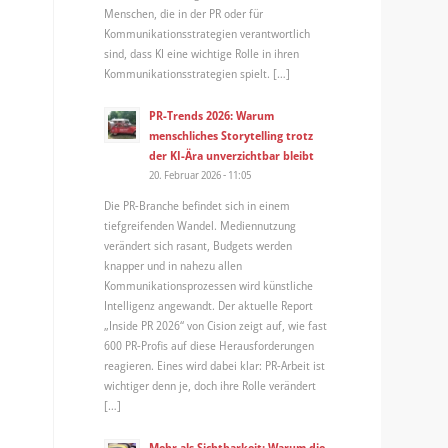
Menschen, die in der PR oder für
Kommunikationsstrategien verantwortlich
sind, dass KI eine wichtige Rolle in ihren
Kommunikationsstrategien spielt. […]
PR-Trends 2026: Warum
menschliches Storytelling trotz
der KI-Ära unverzichtbar bleibt
20. Februar 2026 - 11:05
Die PR-Branche befindet sich in einem
tiefgreifenden Wandel. Mediennutzung
verändert sich rasant, Budgets werden
knapper und in nahezu allen
Kommunikationsprozessen wird künstliche
Intelligenz angewandt. Der aktuelle Report
„Inside PR 2026“ von Cision zeigt auf, wie fast
600 PR-Profis auf diese Herausforderungen
reagieren. Eines wird dabei klar: PR-Arbeit ist
wichtiger denn je, doch ihre Rolle verändert
[…]
Mehr als Sichtbarkeit: Warum die