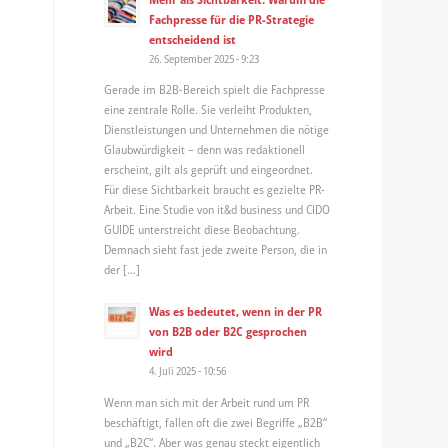
Fachpresse für die PR-Strategie
entscheidend ist
26. September 2025 - 9:23
Gerade im B2B-Bereich spielt die Fachpresse
eine zentrale Rolle. Sie verleiht Produkten,
Dienstleistungen und Unternehmen die nötige
Glaubwürdigkeit – denn was redaktionell
erscheint, gilt als geprüft und eingeordnet.
Für diese Sichtbarkeit braucht es gezielte PR-
Arbeit. Eine Studie von it&d business und CIDO
GUIDE unterstreicht diese Beobachtung.
Demnach sieht fast jede zweite Person, die in
der […]
Was es bedeutet, wenn in der PR
von B2B oder B2C gesprochen
wird
4. Juli 2025 - 10:56
Wenn man sich mit der Arbeit rund um PR
beschäftigt, fallen oft die zwei Begriffe „B2B“
und „B2C“. Aber was genau steckt eigentlich