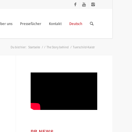
ber uns
Pressefächer
Kontakt
Deutsch
Du bist hier:
Startseite
/
/
The Story behind
/
Tuerschild-Kaistr
PR NEWS