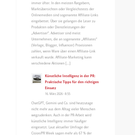
immer öfter. In den meisten Ratgebern,
Marktübersichten oder Vergleichstests der
Onlinemedien sind sogenannte Affiliate-Links
eingebettet. Über sie gelangen die Leser zu
Produkten oder Dienstleistungen der
„Advertiser“. Advetiser sind meist
Unternehmen, die an sogenannte „Affiliates“
(Verlage, Blogger, Influencer) Provisionen
zahlen, wenn Ware über einen Affiliate-Link
verkauft wurde. Affiliate-Marketing kann
verschiedene Aktionen […]
Künstliche Intelligenz in der PR:
Praktische Tipps für den richtigen
Einsatz
16. März 2026 - 8:55
ChatGPT, Gemini und Co. sind heutzutage
nicht mehr aus dem Alltag vieler Menschen
wegzudenken. Auch in der PR-Arbeit wird
künstliche Intelligenz immer häufiger
eingesetzt. Laut aktueller Umfrage der
Cision/PR Week sagen mehr als 67 % der