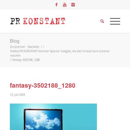
Blog
Du bist hier:
Startseite
/
/
Heißes PR KONSTANT Sommer-Special: Gadgets, die den Urlaub noch schöner
machen
/
fantasy-3502188_1280
fantasy-3502188_1280
12. Juli 2024