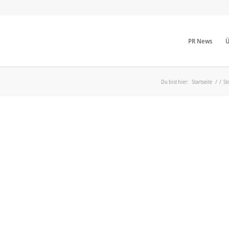
PR News
Ü
Du bist hier:
Startseite
/
/
St