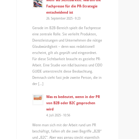
Fachpresse für die PR-Strategie
entscheidend ist
26. September 2025 - 9:23
Gerade im B2B-Bereich spielt die Fachpresse
eine zentrale Rolle. Sie verleiht Produkten,
Dienstleistungen und Unternehmen die nötige
Glaubwürdigkeit – denn was redaktionell
erscheint, gilt als geprüft und eingeordnet.
Für diese Sichtbarkeit braucht es gezielte PR-
Arbeit. Eine Studie von it&d business und CIDO
GUIDE unterstreicht diese Beobachtung.
Demnach sieht fast jede zweite Person, die in
der […]
Was es bedeutet, wenn in der PR
von B2B oder B2C gesprochen
wird
4. Juli 2025 - 10:56
Wenn man sich mit der Arbeit rund um PR
beschäftigt, fallen oft die zwei Begriffe „B2B“
und „B2C“. Aber was genau steckt eigentlich