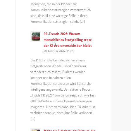
Menschen, die in der PR oder für
Kommunikationsstrategien verantwortlich
sind, dass KI eine wichtige Rolle in ihren
Kommunikationsstrategien spielt. […]
PR-Trends 2026: Warum
menschliches Storytelling trotz
der KI-Ära unverzichtbar bleibt
20. Februar 2026 - 11:05
Die PR-Branche befindet sich in einem
tiefgreifenden Wandel. Mediennutzung
verändert sich rasant, Budgets werden
knapper und in nahezu allen
Kommunikationsprozessen wird künstliche
Intelligenz angewandt. Der aktuelle Report
„Inside PR 2026“ von Cision zeigt auf, wie fast
600 PR-Profis auf diese Herausforderungen
reagieren. Eines wird dabei klar: PR-Arbeit ist
wichtiger denn je, doch ihre Rolle verändert
[…]
Mehr als Sichtbarkeit: Warum die