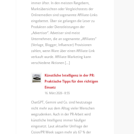
immer öfter. In den meisten Ratgebern,
Marktübersichten oder Vergleichstests der
Onlinemedien sind sogenannte Affiliate-Links
eingebettet. Über sie gelangen die Leser zu
Produkten oder Dienstleistungen der
„Advertiser“. Advetiser sind meist
Unternehmen, die an sogenannte „Affiliates“
(Verlage, Blogger, Influencer) Provisionen
zahlen, wenn Ware über einen Affiliate-Link
verkauft wurde. Affiliate-Marketing kann
verschiedene Aktionen […]
Künstliche Intelligenz in der PR:
Praktische Tipps für den richtigen
Einsatz
16. März 2026 - 8:55
ChatGPT, Gemini und Co. sind heutzutage
nicht mehr aus dem Alltag vieler Menschen
wegzudenken. Auch in der PR-Arbeit wird
künstliche Intelligenz immer häufiger
eingesetzt. Laut aktueller Umfrage der
Cision/PR Week sagen mehr als 67 % der