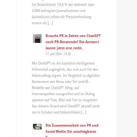
für Deutschland. 74,6 % der weltweit über
3.000 befragten Journalistinnen und
Journalisten sehen die Pressemitteilung
erneut als […]
Braucht PR in Zeiten von ChatGPT
noch PR-Beratende? Die Antwort
lautet: Jetzt erst recht.
17. Juli 2024 - 14:58
Mit ChatGPT ist ein künstlich intelligentes
Hilfsmittel zugänglich, das sich auch für den
Arbeitsalltag eignet. Im Vergleich zu digitalen
Assistenten wie Alexa oder Siri sind KI-
Modelle wie ChatGPT fähig, auf
Internetquellen zuzugreifen und im Dialog
spontan auf Text, Bild und Ton zu reagieren.
Aus diesem Grund wird ChatGPT aktuell nicht
nur in Schulen und Universitäten […]
Die Zusammenarbeit von PR und
Social Media: Ein unschlagbares