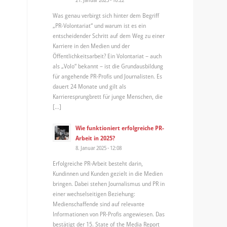
Was genau verbirgt sich hinter dem Begriff
„PR-Volontariat“ und warum ist es ein
entscheidender Schritt auf dem Weg zu einer
Karriere in den Medien und der
Öffentlichkeitsarbeit? Ein Volontariat – auch
als „Volo“ bekannt – ist die Grundausbildung
für angehende PR-Profis und Journalisten. Es
dauert 24 Monate und gilt als
Karrieresprungbrett für junge Menschen, die
[…]
Wie funktioniert erfolgreiche PR-
Arbeit in 2025?
8. Januar 2025 - 12:08
Erfolgreiche PR-Arbeit besteht darin,
Kundinnen und Kunden gezielt in die Medien
bringen. Dabei stehen Journalismus und PR in
einer wechselseitigen Beziehung:
Medienschaffende sind auf relevante
Informationen von PR-Profis angewiesen. Das
bestätigt der 15. State of the Media Report