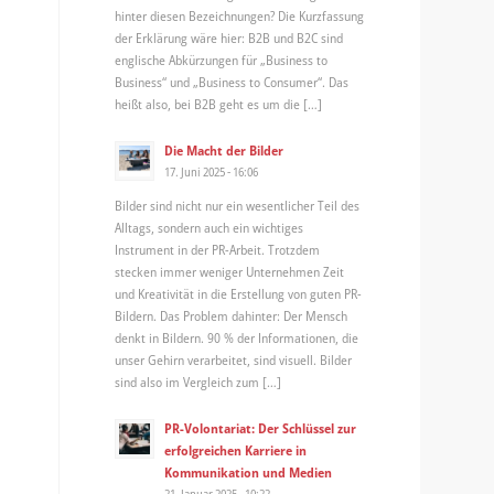
hinter diesen Bezeichnungen? Die Kurzfassung
der Erklärung wäre hier: B2B und B2C sind
englische Abkürzungen für „Business to
Business“ und „Business to Consumer“. Das
heißt also, bei B2B geht es um die […]
Die Macht der Bilder
17. Juni 2025 - 16:06
Bilder sind nicht nur ein wesentlicher Teil des
Alltags, sondern auch ein wichtiges
Instrument in der PR-Arbeit. Trotzdem
stecken immer weniger Unternehmen Zeit
und Kreativität in die Erstellung von guten PR-
Bildern. Das Problem dahinter: Der Mensch
denkt in Bildern. 90 % der Informationen, die
unser Gehirn verarbeitet, sind visuell. Bilder
sind also im Vergleich zum […]
PR-Volontariat: Der Schlüssel zur
erfolgreichen Karriere in
Kommunikation und Medien
21. Januar 2025 - 10:22