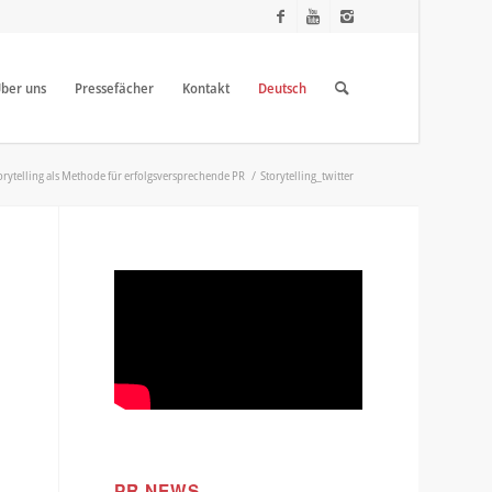
ber uns
Pressefächer
Kontakt
Deutsch
orytelling als Methode für erfolgsversprechende PR
/
Storytelling_twitter
PR NEWS