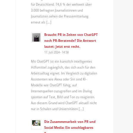
für Deutschland. 74,6 % der weltweit über
3.000 befragten Journalistinnen und
Journalisten sehen die Pressemitteilung
erneut als […]
Braucht PR in Zeiten von ChatGPT
noch PR-Beratende? Die Antwort
lautet: Jetzt erst recht.
17. Juli 2024 - 14:58
Mit ChatGPT ist ein künstlich intelligentes
Hilfsmittel zugänglich, das sich auch für den
Arbeitsalltag eignet. Im Vergleich zu digitalen
Assistenten wie Alexa oder Siri sind KI-
Modelle wie ChatGPT fähig, auf
Internetquellen zuzugreifen und im Dialog
spontan auf Text, Bild und Ton zu reagieren.
Aus diesem Grund wird ChatGPT aktuell nicht
nur in Schulen und Universitäten […]
Die Zusammenarbeit von PR und
Social Media: Ein unschlagbares