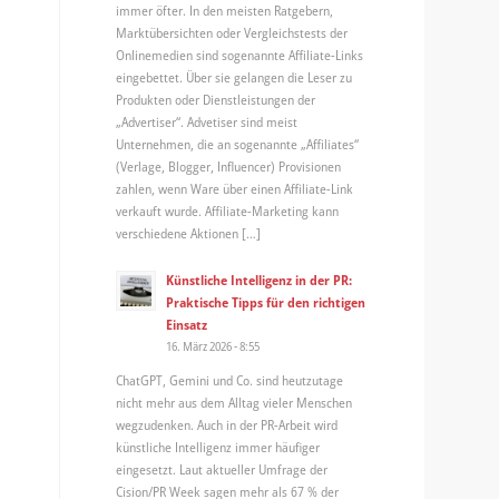
immer öfter. In den meisten Ratgebern,
Marktübersichten oder Vergleichstests der
Onlinemedien sind sogenannte Affiliate-Links
eingebettet. Über sie gelangen die Leser zu
Produkten oder Dienstleistungen der
„Advertiser“. Advetiser sind meist
Unternehmen, die an sogenannte „Affiliates“
(Verlage, Blogger, Influencer) Provisionen
zahlen, wenn Ware über einen Affiliate-Link
verkauft wurde. Affiliate-Marketing kann
verschiedene Aktionen […]
Künstliche Intelligenz in der PR:
Praktische Tipps für den richtigen
Einsatz
16. März 2026 - 8:55
ChatGPT, Gemini und Co. sind heutzutage
nicht mehr aus dem Alltag vieler Menschen
wegzudenken. Auch in der PR-Arbeit wird
künstliche Intelligenz immer häufiger
eingesetzt. Laut aktueller Umfrage der
Cision/PR Week sagen mehr als 67 % der