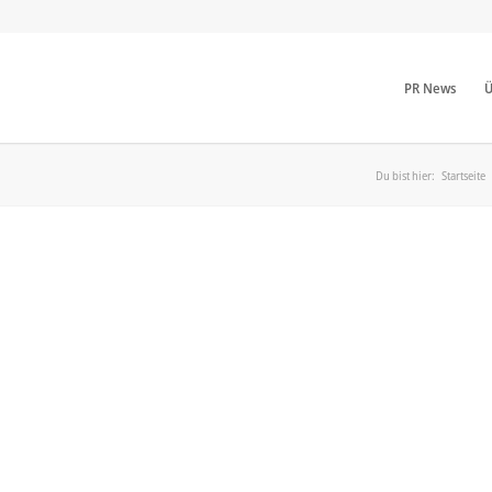
PR News
Ü
Du bist hier:
Startseite