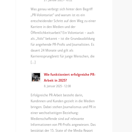
Was genau verbirgt sich hinter dem Begriff
„PR-Volontariat“ und warum ist es ein
entscheidender Schritt auf dem Weg zu einer
Karriere in den Medien und der
Öffentlichkeitsarbeit? Ein Volontariat – auch
als „Volo“ bekannt – ist die Grundausbildung
für angehende PR-Profis und Journalisten. Es
dauert 24 Monate und gilt als
Karrieresprungbrett für junge Menschen, die
[…]
Wie funktioniert erfolgreiche PR-
Arbeit in 2025?
8. Januar 2025 - 12:08
Erfolgreiche PR-Arbeit besteht darin,
Kundinnen und Kunden gezielt in die Medien
bringen. Dabei stehen Journalismus und PR in
einer wechselseitigen Beziehung:
Medienschaffende sind auf relevante
Informationen von PR-Profis angewiesen. Das
bestätigt der 15. State of the Media Report