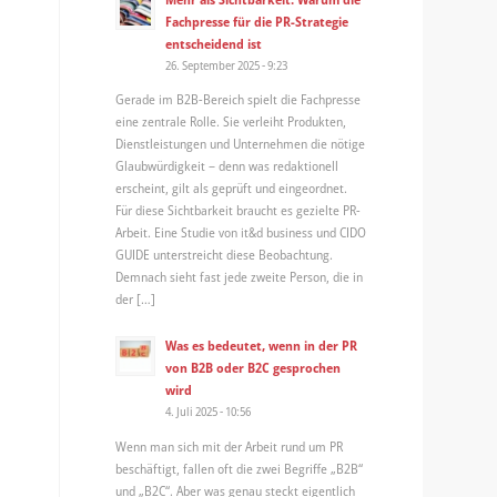
Fachpresse für die PR-Strategie
entscheidend ist
26. September 2025 - 9:23
Gerade im B2B-Bereich spielt die Fachpresse
eine zentrale Rolle. Sie verleiht Produkten,
Dienstleistungen und Unternehmen die nötige
Glaubwürdigkeit – denn was redaktionell
erscheint, gilt als geprüft und eingeordnet.
Für diese Sichtbarkeit braucht es gezielte PR-
Arbeit. Eine Studie von it&d business und CIDO
GUIDE unterstreicht diese Beobachtung.
Demnach sieht fast jede zweite Person, die in
der […]
Was es bedeutet, wenn in der PR
von B2B oder B2C gesprochen
wird
4. Juli 2025 - 10:56
Wenn man sich mit der Arbeit rund um PR
beschäftigt, fallen oft die zwei Begriffe „B2B“
und „B2C“. Aber was genau steckt eigentlich