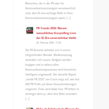
Menschen, die in der PR oder für
Kommunikationsstrategien verantwortlich
sind, dass KI eine wichtige Rolle in ihren
Kommunikationsstrategien spielt. […]
PR-Trends 2026: Warum
menschliches Storytelling trotz
der KI-Ära unverzichtbar bleibt
20. Februar 2026 - 11:05
Die PR-Branche befindet sich in einem
tiefgreifenden Wandel. Mediennutzung
verändert sich rasant, Budgets werden
knapper und in nahezu allen
Kommunikationsprozessen wird künstliche
Intelligenz angewandt. Der aktuelle Report
„Inside PR 2026“ von Cision zeigt auf, wie fast
600 PR-Profis auf diese Herausforderungen
reagieren. Eines wird dabei klar: PR-Arbeit ist
wichtiger denn je, doch ihre Rolle verändert
[…]
Mehr als Sichtbarkeit: Warum die