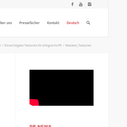
ber uns
Pressefächer
Kontakt
Deutsch
/
/
Die wichtigsten Textsorten für erfolgreiche PR
/
Newstext_Textsorten
PR NEWS