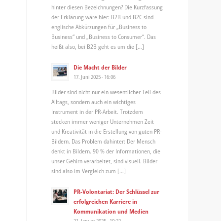
hinter diesen Bezeichnungen? Die Kurzfassung
der Erklärung wäre hier: B2B und B2C sind
englische Abkürzungen für „Business to
Business“ und „Business to Consumer“. Das
heißt also, bei B2B geht es um die […]
Die Macht der Bilder
17. Juni 2025 - 16:06
Bilder sind nicht nur ein wesentlicher Teil des
Alltags, sondern auch ein wichtiges
Instrument in der PR-Arbeit. Trotzdem
stecken immer weniger Unternehmen Zeit
und Kreativität in die Erstellung von guten PR-
Bildern. Das Problem dahinter: Der Mensch
denkt in Bildern. 90 % der Informationen, die
unser Gehirn verarbeitet, sind visuell. Bilder
sind also im Vergleich zum […]
PR-Volontariat: Der Schlüssel zur
erfolgreichen Karriere in
Kommunikation und Medien
21. Januar 2025 - 10:22