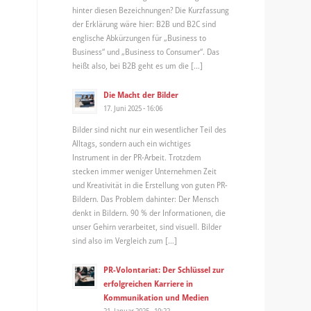
hinter diesen Bezeichnungen? Die Kurzfassung
der Erklärung wäre hier: B2B und B2C sind
englische Abkürzungen für „Business to
Business“ und „Business to Consumer“. Das
heißt also, bei B2B geht es um die […]
Die Macht der Bilder
17. Juni 2025 - 16:06
Bilder sind nicht nur ein wesentlicher Teil des
Alltags, sondern auch ein wichtiges
Instrument in der PR-Arbeit. Trotzdem
stecken immer weniger Unternehmen Zeit
und Kreativität in die Erstellung von guten PR-
Bildern. Das Problem dahinter: Der Mensch
denkt in Bildern. 90 % der Informationen, die
unser Gehirn verarbeitet, sind visuell. Bilder
sind also im Vergleich zum […]
PR-Volontariat: Der Schlüssel zur
erfolgreichen Karriere in
Kommunikation und Medien
21. Januar 2025 - 10:22