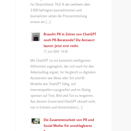
für Deutschland. 74,6 % der weltweit über
3.000 befragten Journalistinnen und
Journalisten sehen die Pressemitteilung
erneut als […]
Braucht PR in Zeiten von ChatGPT
noch PR-Beratende? Die Antwort
lautet: Jetzt erst recht.
17. Juli 2024 - 14:58
Mit ChatGPT ist ein künstlich intelligentes
Hilfsmittel zugänglich, das sich auch für den
Arbeitsalltag eignet. Im Vergleich zu digitalen
Assistenten wie Alexa oder Siri sind KI-
Modelle wie ChatGPT fähig, auf
Internetquellen zuzugreifen und im Dialog
spontan auf Text, Bild und Ton zu reagieren.
Aus diesem Grund wird ChatGPT aktuell nicht
nur in Schulen und Universitäten […]
Die Zusammenarbeit von PR und
Social Media: Ein unschlagbares