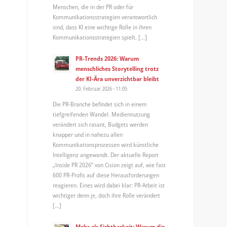
Menschen, die in der PR oder für
Kommunikationsstrategien verantwortlich
sind, dass KI eine wichtige Rolle in ihren
Kommunikationsstrategien spielt. […]
PR-Trends 2026: Warum
menschliches Storytelling trotz
der KI-Ära unverzichtbar bleibt
20. Februar 2026 - 11:05
Die PR-Branche befindet sich in einem
tiefgreifenden Wandel. Mediennutzung
verändert sich rasant, Budgets werden
knapper und in nahezu allen
Kommunikationsprozessen wird künstliche
Intelligenz angewandt. Der aktuelle Report
„Inside PR 2026“ von Cision zeigt auf, wie fast
600 PR-Profis auf diese Herausforderungen
reagieren. Eines wird dabei klar: PR-Arbeit ist
wichtiger denn je, doch ihre Rolle verändert
[…]
Mehr als Sichtbarkeit: Warum die