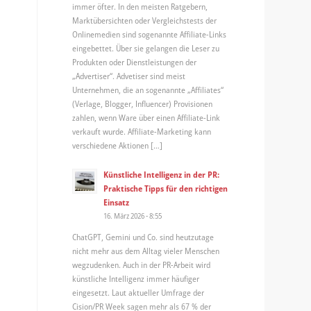
immer öfter. In den meisten Ratgebern,
Marktübersichten oder Vergleichstests der
Onlinemedien sind sogenannte Affiliate-Links
eingebettet. Über sie gelangen die Leser zu
Produkten oder Dienstleistungen der
„Advertiser“. Advetiser sind meist
Unternehmen, die an sogenannte „Affiliates“
(Verlage, Blogger, Influencer) Provisionen
zahlen, wenn Ware über einen Affiliate-Link
verkauft wurde. Affiliate-Marketing kann
verschiedene Aktionen […]
Künstliche Intelligenz in der PR:
Praktische Tipps für den richtigen
Einsatz
16. März 2026 - 8:55
ChatGPT, Gemini und Co. sind heutzutage
nicht mehr aus dem Alltag vieler Menschen
wegzudenken. Auch in der PR-Arbeit wird
künstliche Intelligenz immer häufiger
eingesetzt. Laut aktueller Umfrage der
Cision/PR Week sagen mehr als 67 % der