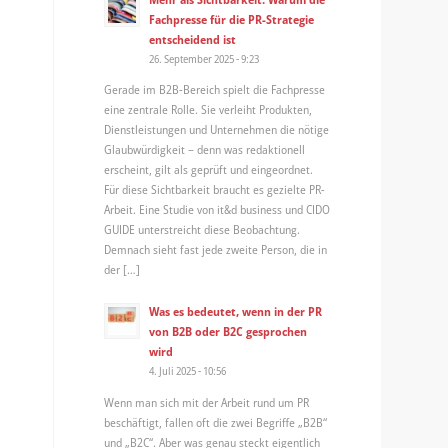
Fachpresse für die PR-Strategie
entscheidend ist
26. September 2025 - 9:23
Gerade im B2B-Bereich spielt die Fachpresse
eine zentrale Rolle. Sie verleiht Produkten,
Dienstleistungen und Unternehmen die nötige
Glaubwürdigkeit – denn was redaktionell
erscheint, gilt als geprüft und eingeordnet.
Für diese Sichtbarkeit braucht es gezielte PR-
Arbeit. Eine Studie von it&d business und CIDO
GUIDE unterstreicht diese Beobachtung.
Demnach sieht fast jede zweite Person, die in
der […]
Was es bedeutet, wenn in der PR
von B2B oder B2C gesprochen
wird
4. Juli 2025 - 10:56
Wenn man sich mit der Arbeit rund um PR
beschäftigt, fallen oft die zwei Begriffe „B2B“
und „B2C“. Aber was genau steckt eigentlich