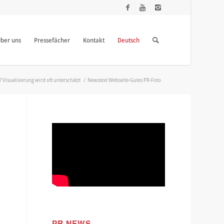
ber uns
Pressefächer
Kontakt
Deutsch
 Visualisierung wird oft unterschätzt
/
Newstext Webseite-Gutes PR-Foto
PR NEWS