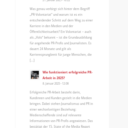
Was genau verbirgt sich hinter dem Begriff
„PR-Volontariat“ und warum ist es ein
entscheidender Schritt auf dem Weg zu einer
Karriere in den Medien und der
Öffentlichkeitsarbeit? Ein Volontariat – auch
als „Volo“ bekannt – ist die Grundausbildung
für angehende PR-Profis und Journalisten. Es
dauert 24 Monate und gilt als
Karrieresprungbrett für junge Menschen, die
[…]
Wie funktioniert erfolgreiche PR-
Arbeit in 2025?
8. Januar 2025 - 12:08
Erfolgreiche PR-Arbeit besteht darin,
Kundinnen und Kunden gezielt in die Medien
bringen. Dabei stehen Journalismus und PR in
einer wechselseitigen Beziehung:
Medienschaffende sind auf relevante
Informationen von PR-Profis angewiesen. Das
bestätigt der 15. State of the Media Report