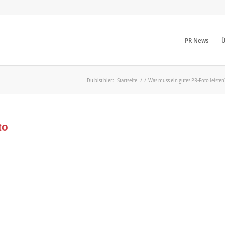
PR News
Ü
Du bist hier:
Startseite
/
/
Was muss ein gutes PR-Foto leisten?
to