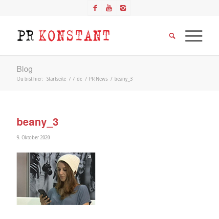
Blog
Du bist hier:
Startseite
/
/
de
/
PR News
/
beany_3
beany_3
9. Oktober 2020