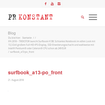
Blog
Du bist hier:
Startseite
/
/
IFA 2018 – TREKSTOR launcht Surfbook A13B: Schlankes Notebook im edlen Look mit
13,3 Zoll großem Full-HD-IPS-Display, SSD-Erweiterungsschacht und wahlweise mit
Intel® Pentium® oder Celeron® CPU schon ab 249 EUR
/
surfbook_a13-po_front
surfbook_a13-po_front
21. August 2018