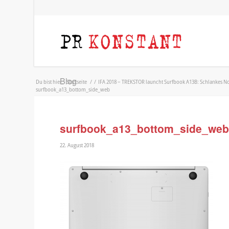
Blog
Du bist hier:
Startseite
/
/
IFA 2018 – TREKSTOR launcht Surfbook A13B: Schlankes N
surfbook_a13_bottom_side_web
surfbook_a13_bottom_side_we
22. August 2018