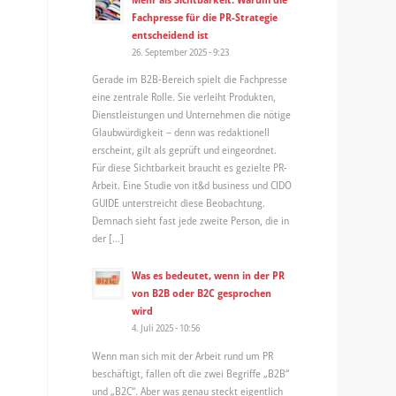
Fachpresse für die PR-Strategie
entscheidend ist
26. September 2025 - 9:23
Gerade im B2B-Bereich spielt die Fachpresse
eine zentrale Rolle. Sie verleiht Produkten,
Dienstleistungen und Unternehmen die nötige
Glaubwürdigkeit – denn was redaktionell
erscheint, gilt als geprüft und eingeordnet.
Für diese Sichtbarkeit braucht es gezielte PR-
Arbeit. Eine Studie von it&d business und CIDO
GUIDE unterstreicht diese Beobachtung.
Demnach sieht fast jede zweite Person, die in
der […]
Was es bedeutet, wenn in der PR
von B2B oder B2C gesprochen
wird
4. Juli 2025 - 10:56
Wenn man sich mit der Arbeit rund um PR
beschäftigt, fallen oft die zwei Begriffe „B2B“
und „B2C“. Aber was genau steckt eigentlich