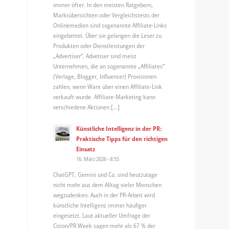
immer öfter. In den meisten Ratgebern,
Marktübersichten oder Vergleichstests der
Onlinemedien sind sogenannte Affiliate-Links
eingebettet. Über sie gelangen die Leser zu
Produkten oder Dienstleistungen der
„Advertiser“. Advetiser sind meist
Unternehmen, die an sogenannte „Affiliates“
(Verlage, Blogger, Influencer) Provisionen
zahlen, wenn Ware über einen Affiliate-Link
verkauft wurde. Affiliate-Marketing kann
verschiedene Aktionen […]
Künstliche Intelligenz in der PR:
Praktische Tipps für den richtigen
Einsatz
16. März 2026 - 8:55
ChatGPT, Gemini und Co. sind heutzutage
nicht mehr aus dem Alltag vieler Menschen
wegzudenken. Auch in der PR-Arbeit wird
künstliche Intelligenz immer häufiger
eingesetzt. Laut aktueller Umfrage der
Cision/PR Week sagen mehr als 67 % der