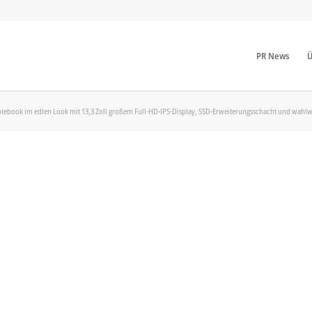
PR News
Ü
otebook im edlen Look mit 13,3 Zoll großem Full-HD-IPS-Display, SSD-Erweiterungsschacht und wah
b