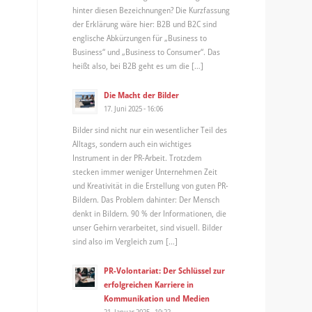
hinter diesen Bezeichnungen? Die Kurzfassung
der Erklärung wäre hier: B2B und B2C sind
englische Abkürzungen für „Business to
Business“ und „Business to Consumer“. Das
heißt also, bei B2B geht es um die […]
Die Macht der Bilder
17. Juni 2025 - 16:06
Bilder sind nicht nur ein wesentlicher Teil des
Alltags, sondern auch ein wichtiges
Instrument in der PR-Arbeit. Trotzdem
stecken immer weniger Unternehmen Zeit
und Kreativität in die Erstellung von guten PR-
Bildern. Das Problem dahinter: Der Mensch
denkt in Bildern. 90 % der Informationen, die
unser Gehirn verarbeitet, sind visuell. Bilder
sind also im Vergleich zum […]
PR-Volontariat: Der Schlüssel zur
erfolgreichen Karriere in
Kommunikation und Medien
21. Januar 2025 - 10:22