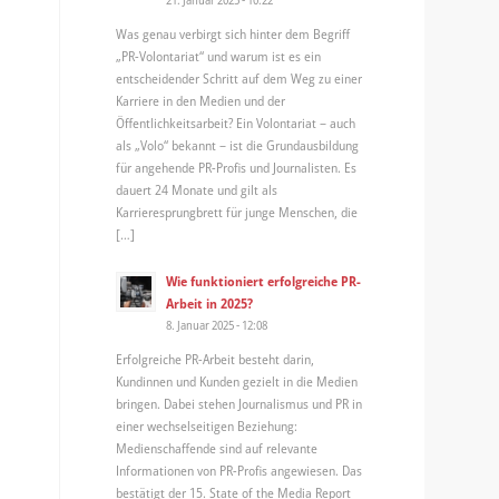
Was genau verbirgt sich hinter dem Begriff
„PR-Volontariat“ und warum ist es ein
entscheidender Schritt auf dem Weg zu einer
Karriere in den Medien und der
Öffentlichkeitsarbeit? Ein Volontariat – auch
als „Volo“ bekannt – ist die Grundausbildung
für angehende PR-Profis und Journalisten. Es
dauert 24 Monate und gilt als
Karrieresprungbrett für junge Menschen, die
[…]
Wie funktioniert erfolgreiche PR-
Arbeit in 2025?
8. Januar 2025 - 12:08
Erfolgreiche PR-Arbeit besteht darin,
Kundinnen und Kunden gezielt in die Medien
bringen. Dabei stehen Journalismus und PR in
einer wechselseitigen Beziehung:
Medienschaffende sind auf relevante
Informationen von PR-Profis angewiesen. Das
bestätigt der 15. State of the Media Report