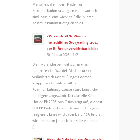
Menschen, die in der PR oder für
Kommunikationsstrategien verantwortlich
sind, dass KI eine wichtige Rolle in ihren
Kommunikationsstrategien spielt. […]
PR-Trends 2026: Warum
menschliches Storytelling trotz
der KI-Ära unverzichtbar bleibt
20. Februar 2026 - 11:05
Die PR-Branche befindet sich in einem
tiefgreifenden Wandel. Mediennutzung
verändert sich rasant, Budgets werden
knapper und in nahezu allen
Kommunikationsprozessen wird künstliche
Intelligenz angewandt. Der aktuelle Report
„Inside PR 2026“ von Cision zeigt auf, wie fast
600 PR-Profis auf diese Herausforderungen
reagieren. Eines wird dabei klar: PR-Arbeit ist
wichtiger denn je, doch ihre Rolle verändert
[…]
Mehr als Sichtbarkeit: Warum die