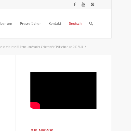
ber uns
Pressefächer
Kontakt
Deutsch
lweise mit Intel® Pentium® oder Celeron® CPU schon ab 249 EUR
/
PR NEWS