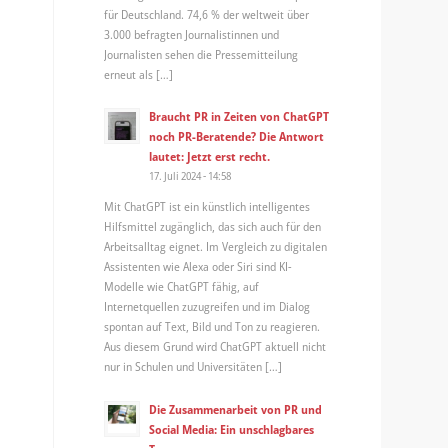
für Deutschland. 74,6 % der weltweit über
3.000 befragten Journalistinnen und
Journalisten sehen die Pressemitteilung
erneut als […]
Braucht PR in Zeiten von ChatGPT
noch PR-Beratende? Die Antwort
lautet: Jetzt erst recht.
17. Juli 2024 - 14:58
Mit ChatGPT ist ein künstlich intelligentes
Hilfsmittel zugänglich, das sich auch für den
Arbeitsalltag eignet. Im Vergleich zu digitalen
Assistenten wie Alexa oder Siri sind KI-
Modelle wie ChatGPT fähig, auf
Internetquellen zuzugreifen und im Dialog
spontan auf Text, Bild und Ton zu reagieren.
Aus diesem Grund wird ChatGPT aktuell nicht
nur in Schulen und Universitäten […]
Die Zusammenarbeit von PR und
Social Media: Ein unschlagbares