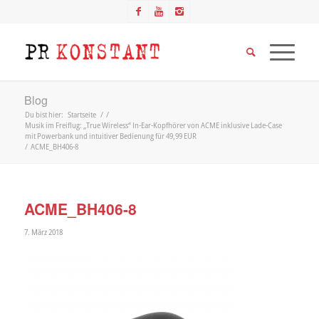
Blog
Du bist hier:
Startseite
/
/
Musik im Freiflug: „True Wireless“ In-Ear-Kopfhörer von ACME inklusive Lade-Case
mit Powerbank und intuitiver Bedienung für 49,99 EUR
/
ACME_BH406-8
ACME_BH406-8
7. März 2018