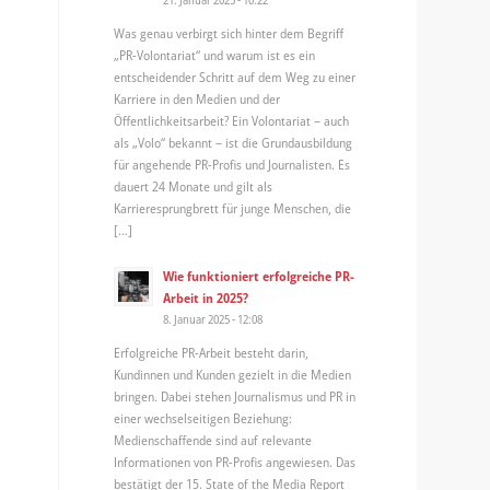
Was genau verbirgt sich hinter dem Begriff
„PR-Volontariat“ und warum ist es ein
entscheidender Schritt auf dem Weg zu einer
Karriere in den Medien und der
Öffentlichkeitsarbeit? Ein Volontariat – auch
als „Volo“ bekannt – ist die Grundausbildung
für angehende PR-Profis und Journalisten. Es
dauert 24 Monate und gilt als
Karrieresprungbrett für junge Menschen, die
[…]
Wie funktioniert erfolgreiche PR-
Arbeit in 2025?
8. Januar 2025 - 12:08
Erfolgreiche PR-Arbeit besteht darin,
Kundinnen und Kunden gezielt in die Medien
bringen. Dabei stehen Journalismus und PR in
einer wechselseitigen Beziehung:
Medienschaffende sind auf relevante
Informationen von PR-Profis angewiesen. Das
bestätigt der 15. State of the Media Report