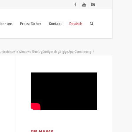
ber uns
Pressefächer
Kontakt
Deutsch
 Android sowie Windows 10 und günstiger als gängige App-Generierung
/
PR NEWS