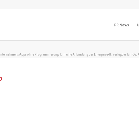
PR News
Ü
 Unternehmens-Apps ohne Programmierung: Einfache Anbindung der Enterprise-IT, verfügbar für iOS,
o