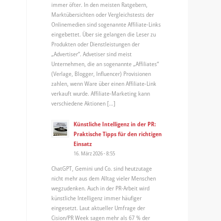
immer öfter. In den meisten Ratgebern,
Marktübersichten oder Vergleichstests der
Onlinemedien sind sogenannte Affiliate-Links
eingebettet. Über sie gelangen die Leser zu
Produkten oder Dienstleistungen der
„Advertiser“. Advetiser sind meist
Unternehmen, die an sogenannte „Affiliates“
(Verlage, Blogger, Influencer) Provisionen
zahlen, wenn Ware über einen Affiliate-Link
verkauft wurde. Affiliate-Marketing kann
verschiedene Aktionen […]
Künstliche Intelligenz in der PR:
Praktische Tipps für den richtigen
Einsatz
16. März 2026 - 8:55
ChatGPT, Gemini und Co. sind heutzutage
nicht mehr aus dem Alltag vieler Menschen
wegzudenken. Auch in der PR-Arbeit wird
künstliche Intelligenz immer häufiger
eingesetzt. Laut aktueller Umfrage der
Cision/PR Week sagen mehr als 67 % der