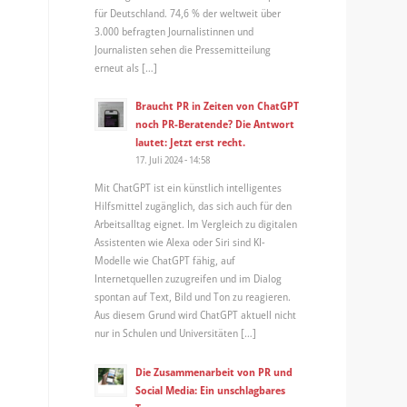
für Deutschland. 74,6 % der weltweit über
3.000 befragten Journalistinnen und
Journalisten sehen die Pressemitteilung
erneut als […]
Braucht PR in Zeiten von ChatGPT
noch PR-Beratende? Die Antwort
lautet: Jetzt erst recht.
17. Juli 2024 - 14:58
Mit ChatGPT ist ein künstlich intelligentes
Hilfsmittel zugänglich, das sich auch für den
Arbeitsalltag eignet. Im Vergleich zu digitalen
Assistenten wie Alexa oder Siri sind KI-
Modelle wie ChatGPT fähig, auf
Internetquellen zuzugreifen und im Dialog
spontan auf Text, Bild und Ton zu reagieren.
Aus diesem Grund wird ChatGPT aktuell nicht
nur in Schulen und Universitäten […]
Die Zusammenarbeit von PR und
Social Media: Ein unschlagbares