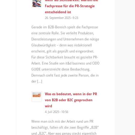
Fachpresse für die PR-Strategie
entscheidend ist
26. September 2025 - 9:23
Gerade im B2B-Bereich spielt die Fachpresse
eine zentrale Rolle. Sie verleiht Produkten,
Dienstleistungen und Unternehmen die nötige
Glaubwürdigkeit – denn was redaktionell
erscheint, gilt als geprüft und eingeordnet.
Für diese Sichtbarkeit braucht es gezielte PR-
Arbeit. Eine Studie von it&d business und CIDO
GUIDE unterstreicht diese Beobachtung.
Demnach sieht fast jede zweite Person, die in
der […]
Was es bedeutet, wenn in der PR
von B2B oder B2C gesprochen
wird
4. Juli 2025 - 10:56
Wenn man sich mit der Arbeit rund um PR
beschäftigt, fallen oft die zwei Begriffe „B2B“
und „B2C“. Aber was genau steckt eigentlich