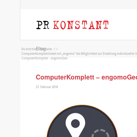
Blog
Du bist hier:
Startseite
/
/
ComputerKomplett bietet mit „engomo“ die Möglichkeit zur Erstellung individueller
ComputerKomplett – engomoGeo
ComputerKomplett – engomoGe
27. Februar 2018