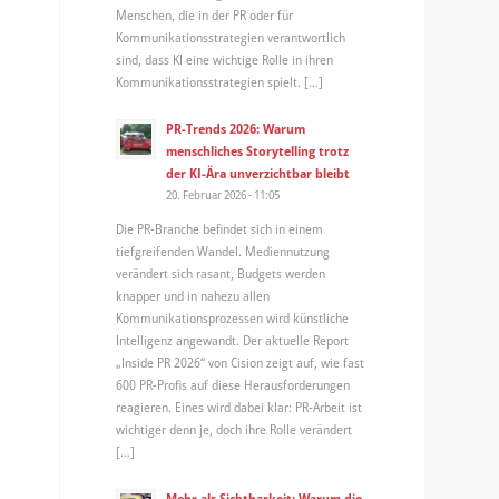
Menschen, die in der PR oder für
Kommunikationsstrategien verantwortlich
sind, dass KI eine wichtige Rolle in ihren
Kommunikationsstrategien spielt. […]
PR-Trends 2026: Warum
menschliches Storytelling trotz
der KI-Ära unverzichtbar bleibt
20. Februar 2026 - 11:05
Die PR-Branche befindet sich in einem
tiefgreifenden Wandel. Mediennutzung
verändert sich rasant, Budgets werden
knapper und in nahezu allen
Kommunikationsprozessen wird künstliche
Intelligenz angewandt. Der aktuelle Report
„Inside PR 2026“ von Cision zeigt auf, wie fast
600 PR-Profis auf diese Herausforderungen
reagieren. Eines wird dabei klar: PR-Arbeit ist
wichtiger denn je, doch ihre Rolle verändert
[…]
Mehr als Sichtbarkeit: Warum die