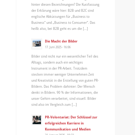
hinter diesen Bezeichnungen? Die Kurzfassung
der Erklärung wäre hier: B2B und B2C sind
englische Abkürzungen für „Business to
Business“ und „Business to Consumer“. Das
heißt also, bei B2B geht es um die […]
Die Macht der Bilder
17. Juni 2025 - 16:06
Bilder sind nicht nur ein wesentlicher Teil des
Alltags, sondern auch ein wichtiges
Instrument in der PR-Arbeit. Trotzdem
stecken immer weniger Unternehmen Zeit
und Kreativität in die Erstellung von guten PR-
Bildern. Das Problem dahinter: Der Mensch
denkt in Bildern. 90 % der Informationen, die
unser Gehirn verarbeitet, sind visuell. Bilder
sind also im Vergleich zum […]
PR-Volontariat: Der Schlüssel zur
erfolgreichen Karriere in
Kommunikation und Medien
21. Januar 2025 - 10:22