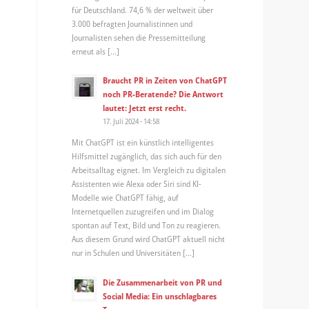
für Deutschland. 74,6 % der weltweit über
3.000 befragten Journalistinnen und
Journalisten sehen die Pressemitteilung
erneut als […]
Braucht PR in Zeiten von ChatGPT
noch PR-Beratende? Die Antwort
lautet: Jetzt erst recht.
17. Juli 2024 - 14:58
Mit ChatGPT ist ein künstlich intelligentes
Hilfsmittel zugänglich, das sich auch für den
Arbeitsalltag eignet. Im Vergleich zu digitalen
Assistenten wie Alexa oder Siri sind KI-
Modelle wie ChatGPT fähig, auf
Internetquellen zuzugreifen und im Dialog
spontan auf Text, Bild und Ton zu reagieren.
Aus diesem Grund wird ChatGPT aktuell nicht
nur in Schulen und Universitäten […]
Die Zusammenarbeit von PR und
Social Media: Ein unschlagbares