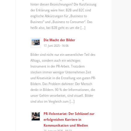
hinter diesen Bezeichnungen? Die Kurzfassung
der Erklärung wäre hier: B2B und B2C sind
englische Abkürzungen für „Business to
Business“ und „Business to Consumer“. Das
heißt also, bei B2B geht es um die […]
Die Macht der Bilder
17. Juni 2025 - 16:06
Bilder sind nicht nur ein wesentlicher Teil des
Alltags, sondern auch ein wichtiges
Instrument in der PR-Arbeit. Trotzdem
stecken immer weniger Unternehmen Zeit
und Kreativität in die Erstellung von guten PR-
Bildern. Das Problem dahinter: Der Mensch
denkt in Bildern. 90 % der Informationen, die
unser Gehirn verarbeitet, sind visuell. Bilder
sind also im Vergleich zum […]
PR-Volontariat: Der Schlüssel zur
erfolgreichen Karriere in
Kommunikation und Medien
21. Januar 2025 - 10:22