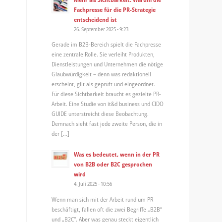
Fachpresse für die PR-Strategie
entscheidend ist
26. September 2025 - 9:23
Gerade im B2B-Bereich spielt die Fachpresse
eine zentrale Rolle. Sie verleiht Produkten,
Dienstleistungen und Unternehmen die nötige
Glaubwürdigkeit – denn was redaktionell
erscheint, gilt als geprüft und eingeordnet.
Für diese Sichtbarkeit braucht es gezielte PR-
Arbeit. Eine Studie von it&d business und CIDO
GUIDE unterstreicht diese Beobachtung.
Demnach sieht fast jede zweite Person, die in
der […]
Was es bedeutet, wenn in der PR
von B2B oder B2C gesprochen
wird
4. Juli 2025 - 10:56
Wenn man sich mit der Arbeit rund um PR
beschäftigt, fallen oft die zwei Begriffe „B2B“
und „B2C“. Aber was genau steckt eigentlich