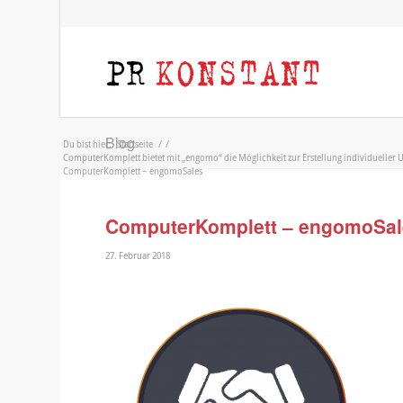
Blog
Du bist hier:
Startseite
/
/
ComputerKomplett bietet mit „engomo“ die Möglichkeit zur Erstellung individueller
ComputerKomplett – engomoSales
ComputerKomplett – engomoSal
27. Februar 2018