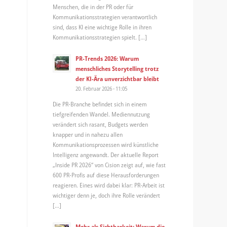
Menschen, die in der PR oder für
Kommunikationsstrategien verantwortlich
sind, dass KI eine wichtige Rolle in ihren
Kommunikationsstrategien spielt. […]
PR-Trends 2026: Warum
menschliches Storytelling trotz
der KI-Ära unverzichtbar bleibt
20. Februar 2026 - 11:05
Die PR-Branche befindet sich in einem
tiefgreifenden Wandel. Mediennutzung
verändert sich rasant, Budgets werden
knapper und in nahezu allen
Kommunikationsprozessen wird künstliche
Intelligenz angewandt. Der aktuelle Report
„Inside PR 2026“ von Cision zeigt auf, wie fast
600 PR-Profis auf diese Herausforderungen
reagieren. Eines wird dabei klar: PR-Arbeit ist
wichtiger denn je, doch ihre Rolle verändert
[…]
Mehr als Sichtbarkeit: Warum die