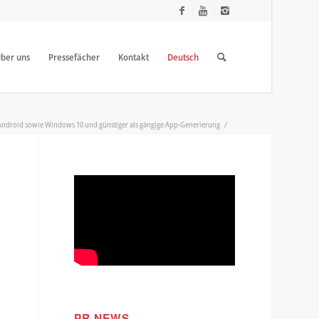
ber uns
Pressefächer
Kontakt
Deutsch
 Android sowie Windows 10 und günstiger als gängige App-Generierung
/
PR NEWS