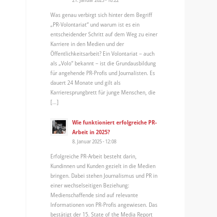
Was genau verbirgt sich hinter dem Begriff
„PR-Volontariat“ und warum ist es ein
entscheidender Schritt auf dem Weg zu einer
Karriere in den Medien und der
Öffentlichkeitsarbeit? Ein Volontariat – auch
als „Volo“ bekannt – ist die Grundausbildung
für angehende PR-Profis und Journalisten. Es
dauert 24 Monate und gilt als
Karrieresprungbrett für junge Menschen, die
[…]
Wie funktioniert erfolgreiche PR-
Arbeit in 2025?
8. Januar 2025 - 12:08
Erfolgreiche PR-Arbeit besteht darin,
Kundinnen und Kunden gezielt in die Medien
bringen. Dabei stehen Journalismus und PR in
einer wechselseitigen Beziehung:
Medienschaffende sind auf relevante
Informationen von PR-Profis angewiesen. Das
bestätigt der 15. State of the Media Report