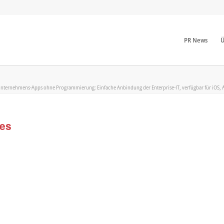
PR News
Ü
 Unternehmens-Apps ohne Programmierung: Einfache Anbindung der Enterprise-IT, verfügbar für iOS,
es