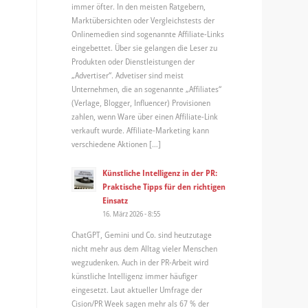
immer öfter. In den meisten Ratgebern,
Marktübersichten oder Vergleichstests der
Onlinemedien sind sogenannte Affiliate-Links
eingebettet. Über sie gelangen die Leser zu
Produkten oder Dienstleistungen der
„Advertiser“. Advetiser sind meist
Unternehmen, die an sogenannte „Affiliates“
(Verlage, Blogger, Influencer) Provisionen
zahlen, wenn Ware über einen Affiliate-Link
verkauft wurde. Affiliate-Marketing kann
verschiedene Aktionen […]
Künstliche Intelligenz in der PR:
Praktische Tipps für den richtigen
Einsatz
16. März 2026 - 8:55
ChatGPT, Gemini und Co. sind heutzutage
nicht mehr aus dem Alltag vieler Menschen
wegzudenken. Auch in der PR-Arbeit wird
künstliche Intelligenz immer häufiger
eingesetzt. Laut aktueller Umfrage der
Cision/PR Week sagen mehr als 67 % der