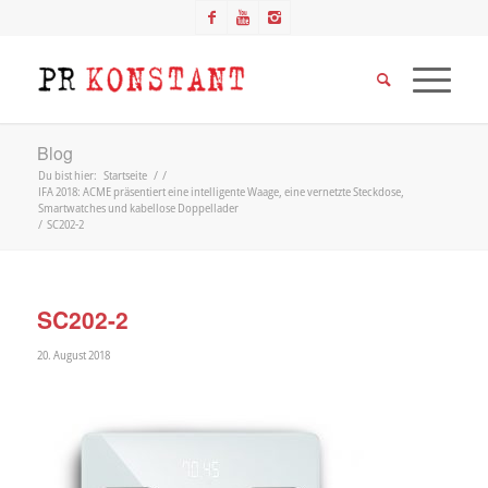
Blog
Du bist hier:
Startseite
/
/
IFA 2018: ACME präsentiert eine intelligente Waage, eine vernetzte Steckdose,
Smartwatches und kabellose Doppellader
/
SC202-2
SC202-2
20. August 2018