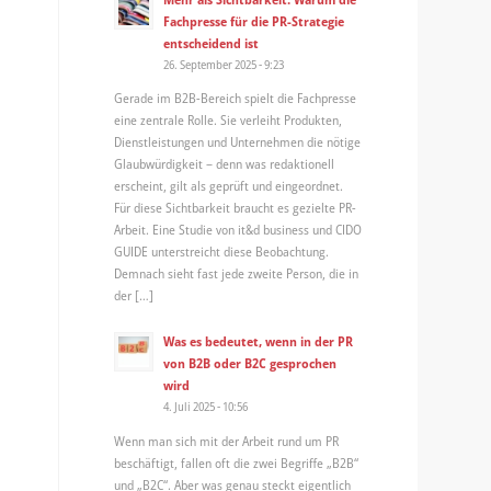
Fachpresse für die PR-Strategie
entscheidend ist
26. September 2025 - 9:23
Gerade im B2B-Bereich spielt die Fachpresse
eine zentrale Rolle. Sie verleiht Produkten,
Dienstleistungen und Unternehmen die nötige
Glaubwürdigkeit – denn was redaktionell
erscheint, gilt als geprüft und eingeordnet.
Für diese Sichtbarkeit braucht es gezielte PR-
Arbeit. Eine Studie von it&d business und CIDO
GUIDE unterstreicht diese Beobachtung.
Demnach sieht fast jede zweite Person, die in
der […]
Was es bedeutet, wenn in der PR
von B2B oder B2C gesprochen
wird
4. Juli 2025 - 10:56
Wenn man sich mit der Arbeit rund um PR
beschäftigt, fallen oft die zwei Begriffe „B2B“
und „B2C“. Aber was genau steckt eigentlich