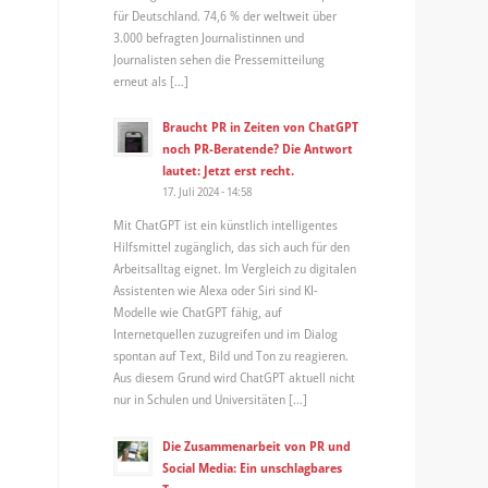
für Deutschland. 74,6 % der weltweit über
3.000 befragten Journalistinnen und
Journalisten sehen die Pressemitteilung
erneut als […]
Braucht PR in Zeiten von ChatGPT
noch PR-Beratende? Die Antwort
lautet: Jetzt erst recht.
17. Juli 2024 - 14:58
Mit ChatGPT ist ein künstlich intelligentes
Hilfsmittel zugänglich, das sich auch für den
Arbeitsalltag eignet. Im Vergleich zu digitalen
Assistenten wie Alexa oder Siri sind KI-
Modelle wie ChatGPT fähig, auf
Internetquellen zuzugreifen und im Dialog
spontan auf Text, Bild und Ton zu reagieren.
Aus diesem Grund wird ChatGPT aktuell nicht
nur in Schulen und Universitäten […]
Die Zusammenarbeit von PR und
Social Media: Ein unschlagbares