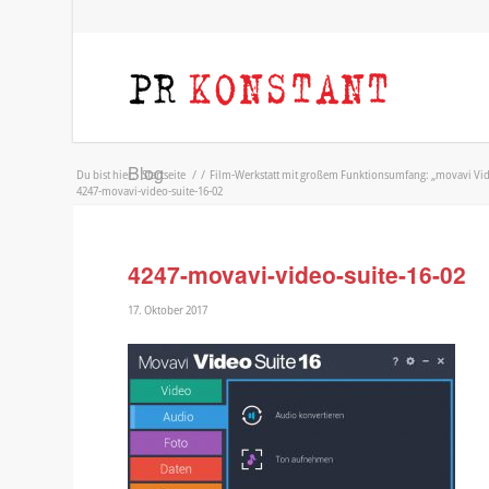
Blog
Du bist hier:
Startseite
/
/
Film-Werkstatt mit großem Funktionsumfang: „movavi Vid
4247-movavi-video-suite-16-02
4247-movavi-video-suite-16-02
17. Oktober 2017