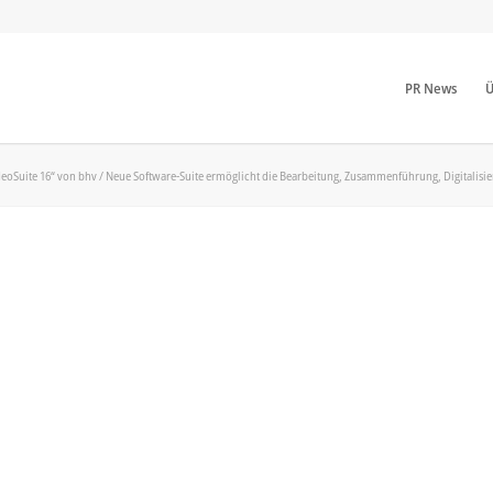
PR News
Ü
eoSuite 16“ von bhv / Neue Software-Suite ermöglicht die Bearbeitung, Zusammenführung, Digitalis