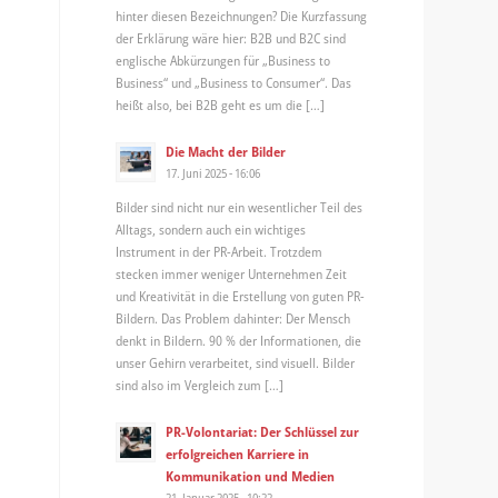
hinter diesen Bezeichnungen? Die Kurzfassung
der Erklärung wäre hier: B2B und B2C sind
englische Abkürzungen für „Business to
Business“ und „Business to Consumer“. Das
heißt also, bei B2B geht es um die […]
Die Macht der Bilder
17. Juni 2025 - 16:06
Bilder sind nicht nur ein wesentlicher Teil des
Alltags, sondern auch ein wichtiges
Instrument in der PR-Arbeit. Trotzdem
stecken immer weniger Unternehmen Zeit
und Kreativität in die Erstellung von guten PR-
Bildern. Das Problem dahinter: Der Mensch
denkt in Bildern. 90 % der Informationen, die
unser Gehirn verarbeitet, sind visuell. Bilder
sind also im Vergleich zum […]
PR-Volontariat: Der Schlüssel zur
erfolgreichen Karriere in
Kommunikation und Medien
21. Januar 2025 - 10:22