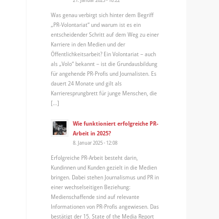
Was genau verbirgt sich hinter dem Begriff
„PR-Volontariat“ und warum ist es ein
entscheidender Schritt auf dem Weg zu einer
Karriere in den Medien und der
Öffentlichkeitsarbeit? Ein Volontariat – auch
als „Volo“ bekannt – ist die Grundausbildung
für angehende PR-Profis und Journalisten. Es
dauert 24 Monate und gilt als
Karrieresprungbrett für junge Menschen, die
[…]
Wie funktioniert erfolgreiche PR-
Arbeit in 2025?
8. Januar 2025 - 12:08
Erfolgreiche PR-Arbeit besteht darin,
Kundinnen und Kunden gezielt in die Medien
bringen. Dabei stehen Journalismus und PR in
einer wechselseitigen Beziehung:
Medienschaffende sind auf relevante
Informationen von PR-Profis angewiesen. Das
bestätigt der 15. State of the Media Report