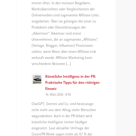
immer öfter. In den meisten Ratgebern,
Marktübersichten oder Vergleichstests der
Onlinemedien sind sogenannte Affiliate-Links
eingebettet. Über sie gelangen die Leser zu
Produkten oder Dienstleistungen der
„Advertiser“. Advetiser sind meist
Unternehmen, die an sogenannte „Affiliates“
(Verlage, Blogger, Influencer) Provisionen
zahlen, wenn Ware über einen Affiliate-Link
verkauft wurde. Affiliate-Marketing kann
verschiedene Aktionen […]
Künstliche Intelligenz in der PR:
Praktische Tipps für den richtigen
Einsatz
16. März 2026 - 8:55
ChatGPT, Gemini und Co. sind heutzutage
nicht mehr aus dem Alltag vieler Menschen
wegzudenken. Auch in der PR-Arbeit wird
künstliche Intelligenz immer häufiger
eingesetzt. Laut aktueller Umfrage der
Cision/PR Week sagen mehr als 67 % der