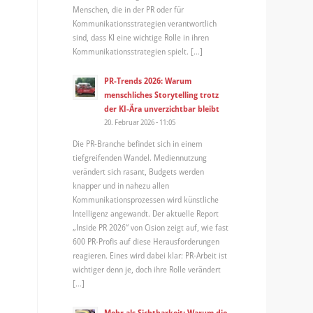
Menschen, die in der PR oder für
Kommunikationsstrategien verantwortlich
sind, dass KI eine wichtige Rolle in ihren
Kommunikationsstrategien spielt. […]
PR-Trends 2026: Warum
menschliches Storytelling trotz
der KI-Ära unverzichtbar bleibt
20. Februar 2026 - 11:05
Die PR-Branche befindet sich in einem
tiefgreifenden Wandel. Mediennutzung
verändert sich rasant, Budgets werden
knapper und in nahezu allen
Kommunikationsprozessen wird künstliche
Intelligenz angewandt. Der aktuelle Report
„Inside PR 2026“ von Cision zeigt auf, wie fast
600 PR-Profis auf diese Herausforderungen
reagieren. Eines wird dabei klar: PR-Arbeit ist
wichtiger denn je, doch ihre Rolle verändert
[…]
Mehr als Sichtbarkeit: Warum die