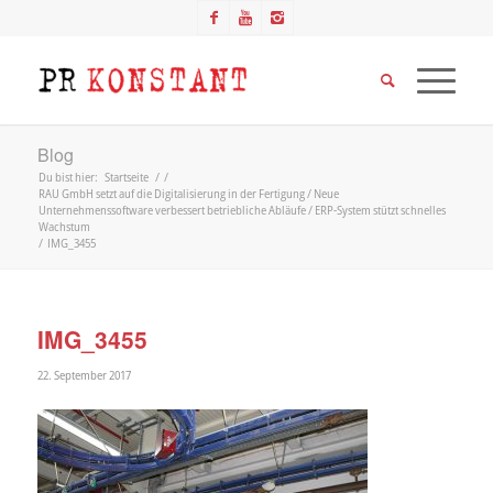
Blog
Du bist hier:
Startseite
/
/
RAU GmbH setzt auf die Digitalisierung in der Fertigung / Neue
Unternehmenssoftware verbessert betriebliche Abläufe / ERP-System stützt schnelles
Wachstum
/
IMG_3455
IMG_3455
22. September 2017