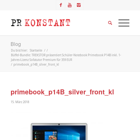
Blog
Du bist hier:
Startseite
/
/
Büffel-Bundle: TREKSTOR präsentiert Schüler-Notebook Primebook P14B inkl. 1-
Jahres-Lizenz Sofatutor Premium für 359 EUR
/
primebook_p14B_silver_front_kl
primebook_p14B_silver_front_kl
15. März 2018