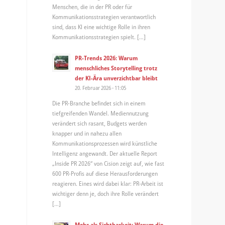
Menschen, die in der PR oder für
Kommunikationsstrategien verantwortlich
sind, dass KI eine wichtige Rolle in ihren
Kommunikationsstrategien spielt. […]
PR-Trends 2026: Warum
menschliches Storytelling trotz
der KI-Ära unverzichtbar bleibt
20. Februar 2026 - 11:05
Die PR-Branche befindet sich in einem
tiefgreifenden Wandel. Mediennutzung
verändert sich rasant, Budgets werden
knapper und in nahezu allen
Kommunikationsprozessen wird künstliche
Intelligenz angewandt. Der aktuelle Report
„Inside PR 2026“ von Cision zeigt auf, wie fast
600 PR-Profis auf diese Herausforderungen
reagieren. Eines wird dabei klar: PR-Arbeit ist
wichtiger denn je, doch ihre Rolle verändert
[…]
Mehr als Sichtbarkeit: Warum die