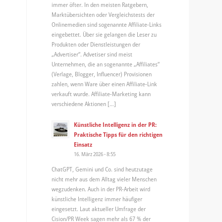
immer öfter. In den meisten Ratgebern,
Marktübersichten oder Vergleichstests der
Onlinemedien sind sogenannte Affiliate-Links
eingebettet. Über sie gelangen die Leser zu
Produkten oder Dienstleistungen der
„Advertiser“. Advetiser sind meist
Unternehmen, die an sogenannte „Affiliates“
(Verlage, Blogger, Influencer) Provisionen
zahlen, wenn Ware über einen Affiliate-Link
verkauft wurde. Affiliate-Marketing kann
verschiedene Aktionen […]
Künstliche Intelligenz in der PR:
Praktische Tipps für den richtigen
Einsatz
16. März 2026 - 8:55
ChatGPT, Gemini und Co. sind heutzutage
nicht mehr aus dem Alltag vieler Menschen
wegzudenken. Auch in der PR-Arbeit wird
künstliche Intelligenz immer häufiger
eingesetzt. Laut aktueller Umfrage der
Cision/PR Week sagen mehr als 67 % der