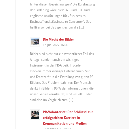
hinter diesen Bezeichnungen? Die Kurzfassung
der Erklärung wäre hier: B2B und B2C sind
englische Abkürzungen für „Business to
Business“ und „Business to Consumer“. Das
heißt also, bei B2B geht es um die […]
Die Macht der Bilder
17. Juni 2025 - 16:06
Bilder sind nicht nur ein wesentlicher Teil des
Alltags, sondern auch ein wichtiges
Instrument in der PR-Arbeit. Trotzdem
stecken immer weniger Unternehmen Zeit
und Kreativität in die Erstellung von guten PR-
Bildern. Das Problem dahinter: Der Mensch
denkt in Bildern. 90 % der Informationen, die
unser Gehirn verarbeitet, sind visuell. Bilder
sind also im Vergleich zum […]
PR-Volontariat: Der Schlüssel zur
erfolgreichen Karriere in
Kommunikation und Medien
21. Januar 2025 - 10:22