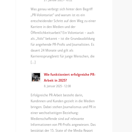
Was genau verbirgt sich hinter dem Begriff
„PR-Volontariat“ und warum ist es ein
entscheidender Schritt auf dem Weg zu einer
Karriere in den Medien und der
Öffentlichkeitsarbeit? Ein Volontariat – auch
als „Volo“ bekannt – ist die Grundausbildung
für angehende PR-Profis und Journalisten. Es
dauert 24 Monate und gilt als
Karrieresprungbrett für junge Menschen, die
[…]
Wie funktioniert erfolgreiche PR-
Arbeit in 2025?
8. Januar 2025 - 12:08
Erfolgreiche PR-Arbeit besteht darin,
Kundinnen und Kunden gezielt in die Medien
bringen. Dabei stehen Journalismus und PR in
einer wechselseitigen Beziehung:
Medienschaffende sind auf relevante
Informationen von PR-Profis angewiesen. Das
bestätigt der 15. State of the Media Report