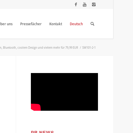
ber uns
Pressefächer
Kontakt
Deutsch
ion, Bluetooth, coolem Design und vielem mehr für 79,99 EUR
/
SW101-2-1
PR NEWS