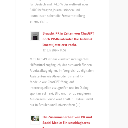
für Deutschland. 74,6 % der weltweit über
3.000 befragten Journalistinnen und
Journalisten sehen die Pressemitteilung
erneut als […]
Braucht PR in Zeiten von ChatGPT
noch PR-Beratende? Die Antwort
lautet: Jetzt erst recht.
17. Juli 2024 - 14:58
Mit ChatGPT ist ein künstlich intelligentes
Hilfsmittel zugänglich, das sich auch für den
Arbeitsalltag eignet. Im Vergleich zu digitalen
Assistenten wie Alexa oder Siri sind KI-
Modelle wie ChatGPT fähig, auf
Internetquellen zuzugreifen und im Dialog
spontan auf Text, Bild und Ton zu reagieren.
Aus diesem Grund wird ChatGPT aktuell nicht
nur in Schulen und Universitäten […]
Die Zusammenarbeit von PR und
Social Media: Ein unschlagbares