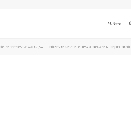
PR News
Ü
ntiert seine erste Smartwatch / „SW101“ mit Herzfrequenzmesser, IP68-Schutzklasse, Multisport-Funkt