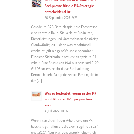
Fachpresse für die PR-Strategie
entscheidend ist
26. September 2025 - 9:23
Gerade im B2B-Bereich spielt die Fachpresse
eine zentrale Rolle. Sie verleiht Produkten,
Dienstleistungen und Unternehmen die nötige
Glaubwürdigkeit – denn was redaktionell
erscheint, gilt als geprüft und eingeordnet.
Für diese Sichtbarkeit braucht es gezielte PR-
Arbeit. Eine Studie von it&d business und CIDO
GUIDE unterstreicht diese Beobachtung.
Demnach sieht fast jede zweite Person, die in
der […]
Was es bedeutet, wenn in der PR
von B2B oder B2C gesprochen
wird
4. Juli 2025 - 10:56
Wenn man sich mit der Arbeit rund um PR
beschäftigt, fallen oft die zwei Begriffe „B2B“
und „B2C“. Aber was genau steckt eigentlich