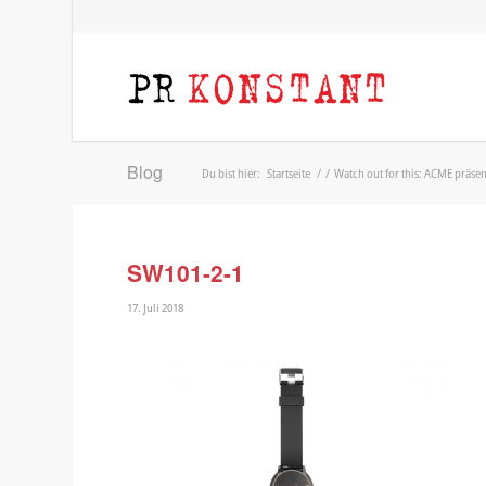
Blog
Du bist hier:
Startseite
/
/
Watch out for this: ACME präse
SW101-2-1
17. Juli 2018