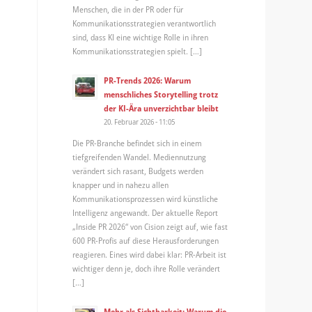
Menschen, die in der PR oder für
Kommunikationsstrategien verantwortlich
sind, dass KI eine wichtige Rolle in ihren
Kommunikationsstrategien spielt. […]
PR-Trends 2026: Warum
menschliches Storytelling trotz
der KI-Ära unverzichtbar bleibt
20. Februar 2026 - 11:05
Die PR-Branche befindet sich in einem
tiefgreifenden Wandel. Mediennutzung
verändert sich rasant, Budgets werden
knapper und in nahezu allen
Kommunikationsprozessen wird künstliche
Intelligenz angewandt. Der aktuelle Report
„Inside PR 2026“ von Cision zeigt auf, wie fast
600 PR-Profis auf diese Herausforderungen
reagieren. Eines wird dabei klar: PR-Arbeit ist
wichtiger denn je, doch ihre Rolle verändert
[…]
Mehr als Sichtbarkeit: Warum die