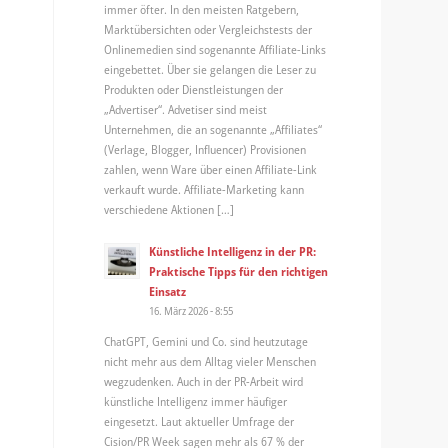
immer öfter. In den meisten Ratgebern,
Marktübersichten oder Vergleichstests der
Onlinemedien sind sogenannte Affiliate-Links
eingebettet. Über sie gelangen die Leser zu
Produkten oder Dienstleistungen der
„Advertiser“. Advetiser sind meist
Unternehmen, die an sogenannte „Affiliates“
(Verlage, Blogger, Influencer) Provisionen
zahlen, wenn Ware über einen Affiliate-Link
verkauft wurde. Affiliate-Marketing kann
verschiedene Aktionen […]
Künstliche Intelligenz in der PR:
Praktische Tipps für den richtigen
Einsatz
16. März 2026 - 8:55
ChatGPT, Gemini und Co. sind heutzutage
nicht mehr aus dem Alltag vieler Menschen
wegzudenken. Auch in der PR-Arbeit wird
künstliche Intelligenz immer häufiger
eingesetzt. Laut aktueller Umfrage der
Cision/PR Week sagen mehr als 67 % der