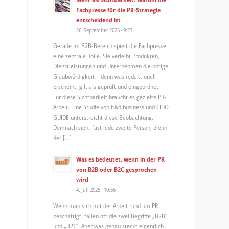
Fachpresse für die PR-Strategie
entscheidend ist
26. September 2025 - 9:23
Gerade im B2B-Bereich spielt die Fachpresse
eine zentrale Rolle. Sie verleiht Produkten,
Dienstleistungen und Unternehmen die nötige
Glaubwürdigkeit – denn was redaktionell
erscheint, gilt als geprüft und eingeordnet.
Für diese Sichtbarkeit braucht es gezielte PR-
Arbeit. Eine Studie von it&d business und CIDO
GUIDE unterstreicht diese Beobachtung.
Demnach sieht fast jede zweite Person, die in
der […]
Was es bedeutet, wenn in der PR
von B2B oder B2C gesprochen
wird
4. Juli 2025 - 10:56
Wenn man sich mit der Arbeit rund um PR
beschäftigt, fallen oft die zwei Begriffe „B2B“
und „B2C“. Aber was genau steckt eigentlich