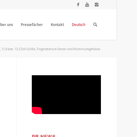
ber uns
Pressefächer
Kontakt
Deutsch
, 11,6 bzw. 13,3 Zoll Größe, Fingerabdruck-Sensor und Aluminiumgehäuse
PR NEWS