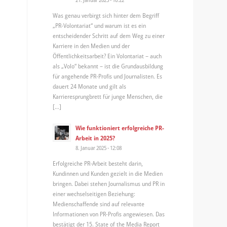
Was genau verbirgt sich hinter dem Begriff
„PR-Volontariat“ und warum ist es ein
entscheidender Schritt auf dem Weg zu einer
Karriere in den Medien und der
Öffentlichkeitsarbeit? Ein Volontariat – auch
als „Volo“ bekannt – ist die Grundausbildung
für angehende PR-Profis und Journalisten. Es
dauert 24 Monate und gilt als
Karrieresprungbrett für junge Menschen, die
[…]
Wie funktioniert erfolgreiche PR-
Arbeit in 2025?
8. Januar 2025 - 12:08
Erfolgreiche PR-Arbeit besteht darin,
Kundinnen und Kunden gezielt in die Medien
bringen. Dabei stehen Journalismus und PR in
einer wechselseitigen Beziehung:
Medienschaffende sind auf relevante
Informationen von PR-Profis angewiesen. Das
bestätigt der 15. State of the Media Report