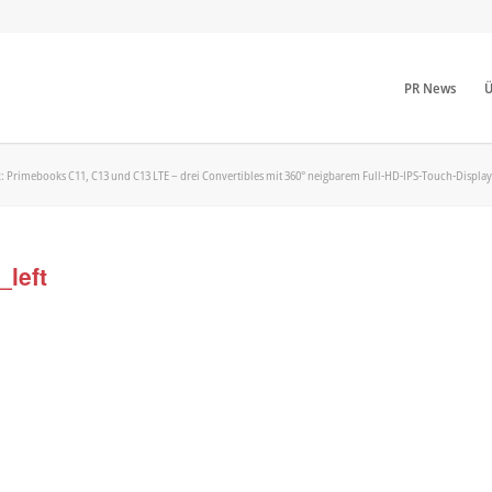
PR News
Ü
imebooks C11, C13 und C13 LTE – drei Convertibles mit 360° neigbarem Full-HD-IPS-Touch-Display
_left