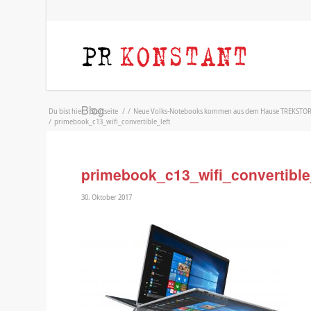
Blog
Du bist hier:
Startseite
/
/
Neue Volks-Notebooks kommen aus dem Hause TREKSTOR: Pr
/
primebook_c13_wifi_convertible_left
primebook_c13_wifi_convertible
30. Oktober 2017