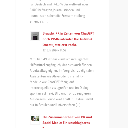
für Deutschland. 74,6 % der weltweit über
3.000 befragten Journalistinnen und
Journalisten sehen die Pressemitteilung
erneut als […]
Braucht PR in Zeiten von ChatGPT
noch PR-Beratende? Die Antwort
lautet: Jetzt erst recht.
17. Juli 2024 - 14:58
Mit ChatGPT ist ein künstlich intelligentes
Hilfsmittel zugänglich, das sich auch für den
Arbeitsalltag eignet. Im Vergleich zu digitalen
Assistenten wie Alexa oder Siri sind KI-
Modelle wie ChatGPT fähig, auf
Internetquellen zuzugreifen und im Dialog
spontan auf Text, Bild und Ton zu reagieren.
Aus diesem Grund wird ChatGPT aktuell nicht
nur in Schulen und Universitäten […]
Die Zusammenarbeit von PR und
Social Media: Ein unschlagbares