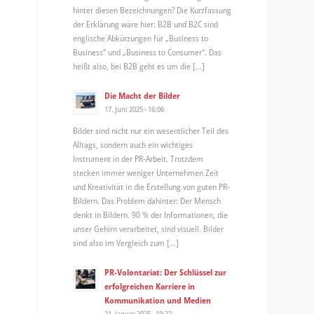
hinter diesen Bezeichnungen? Die Kurzfassung
der Erklärung wäre hier: B2B und B2C sind
englische Abkürzungen für „Business to
Business“ und „Business to Consumer“. Das
heißt also, bei B2B geht es um die […]
Die Macht der Bilder
17. Juni 2025 - 16:06
Bilder sind nicht nur ein wesentlicher Teil des
Alltags, sondern auch ein wichtiges
Instrument in der PR-Arbeit. Trotzdem
stecken immer weniger Unternehmen Zeit
und Kreativität in die Erstellung von guten PR-
Bildern. Das Problem dahinter: Der Mensch
denkt in Bildern. 90 % der Informationen, die
unser Gehirn verarbeitet, sind visuell. Bilder
sind also im Vergleich zum […]
PR-Volontariat: Der Schlüssel zur
erfolgreichen Karriere in
Kommunikation und Medien
21. Januar 2025 - 10:22