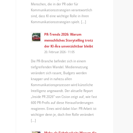
Menschen, die in der PR oder für
Kommunikationsstrategien verantwortlich
sind, dass KI eine wichtige Rolle in ihren
Kommunikationsstrategien spielt. […]
PR-Trends 2026: Warum
menschliches Storytelling trotz
der KI-Ära unverzichtbar bleibt
20. Februar 2026 - 11:05
Die PR-Branche befindet sich in einem
tiefgreifenden Wandel. Mediennutzung
verändert sich rasant, Budgets werden
knapper und in nahezu allen
Kommunikationsprozessen wird künstliche
Intelligenz angewandt. Der aktuelle Report
„Inside PR 2026“ von Cision zeigt auf, wie fast
600 PR-Profis auf diese Herausforderungen
reagieren. Eines wird dabei klar: PR-Arbeit ist
wichtiger denn je, doch ihre Rolle verändert
[…]
Mehr als Sichtbarkeit: Warum die