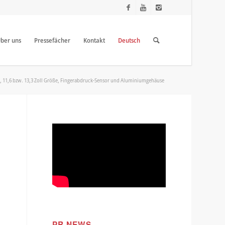
ber uns
Pressefächer
Kontakt
Deutsch
, 11,6 bzw. 13,3 Zoll Größe, Fingerabdruck-Sensor und Aluminiumgehäuse
PR NEWS