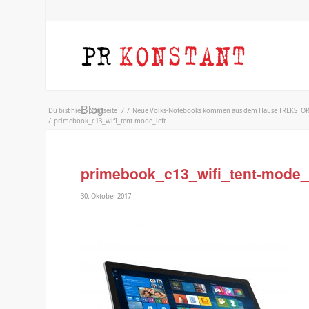
Blog
Du bist hier:
Startseite
/
/
Neue Volks-Notebooks kommen aus dem Hause TREKSTOR: Pr
/
primebook_c13_wifi_tent-mode_left
primebook_c13_wifi_tent-mode_l
30. Oktober 2017