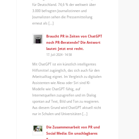
für Deutschland. 74,6 % der weltweit über
3.000 befragten Journalistinnen und
Journalisten sehen die Pressemitteilung
erneut als […]
Braucht PR in Zeiten von ChatGPT
noch PR-Beratende? Die Antwort
lautet: Jetzt erst recht.
17. Juli 2024 - 14:58
Mit ChatGPT ist ein künstlich intelligentes
Hilfsmittel zugänglich, das sich auch für den
Arbeitsalltag eignet. Im Vergleich zu digitalen
Assistenten wie Alexa oder Siri sind KI-
Modelle wie ChatGPT fähig, auf
Internetquellen zuzugreifen und im Dialog
spontan auf Text, Bild und Ton zu reagieren.
Aus diesem Grund wird ChatGPT aktuell nicht
nur in Schulen und Universitäten […]
Die Zusammenarbeit von PR und
Social Media: Ein unschlagbares