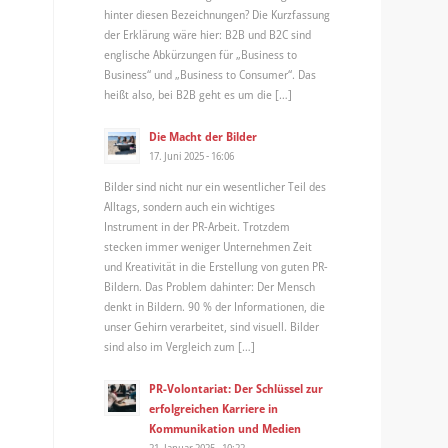
hinter diesen Bezeichnungen? Die Kurzfassung
der Erklärung wäre hier: B2B und B2C sind
englische Abkürzungen für „Business to
Business“ und „Business to Consumer“. Das
heißt also, bei B2B geht es um die […]
Die Macht der Bilder
17. Juni 2025 - 16:06
Bilder sind nicht nur ein wesentlicher Teil des
Alltags, sondern auch ein wichtiges
Instrument in der PR-Arbeit. Trotzdem
stecken immer weniger Unternehmen Zeit
und Kreativität in die Erstellung von guten PR-
Bildern. Das Problem dahinter: Der Mensch
denkt in Bildern. 90 % der Informationen, die
unser Gehirn verarbeitet, sind visuell. Bilder
sind also im Vergleich zum […]
PR-Volontariat: Der Schlüssel zur
erfolgreichen Karriere in
Kommunikation und Medien
21. Januar 2025 - 10:22