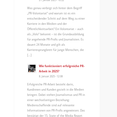
Was genau verbirgt sich hinter dem Begriff
„PR-Volontariat“ und warum ist es ein
entscheidender Schritt auf dem Weg zu einer
Karriere in den Medien und der
Öffentlichkeitsarbeit? Ein Volontariat – auch
als „Volo“ bekannt – ist die Grundausbildung
für angehende PR-Profis und Journalisten. Es
dauert 24 Monate und gilt als
Karrieresprungbrett für junge Menschen, die
[…]
Wie funktioniert erfolgreiche PR-
Arbeit in 2025?
8. Januar 2025 - 12:08
Erfolgreiche PR-Arbeit besteht darin,
Kundinnen und Kunden gezielt in die Medien
bringen. Dabei stehen Journalismus und PR in
einer wechselseitigen Beziehung:
Medienschaffende sind auf relevante
Informationen von PR-Profis angewiesen. Das
bestätigt der 15. State of the Media Report