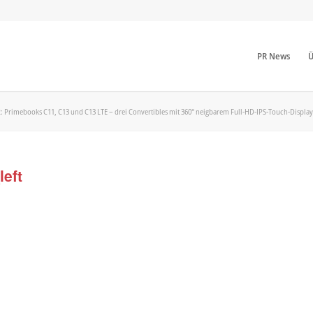
PR News
Ü
imebooks C11, C13 und C13 LTE – drei Convertibles mit 360° neigbarem Full-HD-IPS-Touch-Display
eft