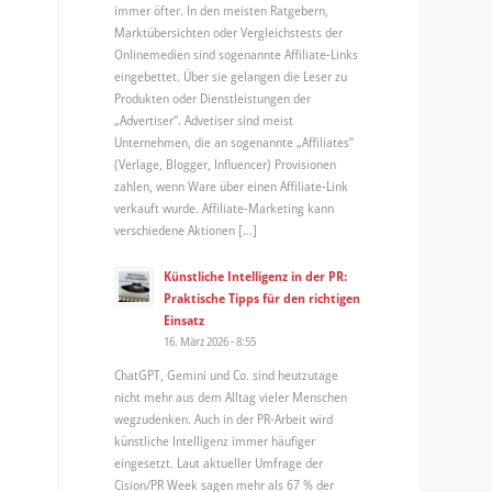
immer öfter. In den meisten Ratgebern,
Marktübersichten oder Vergleichstests der
Onlinemedien sind sogenannte Affiliate-Links
eingebettet. Über sie gelangen die Leser zu
Produkten oder Dienstleistungen der
„Advertiser“. Advetiser sind meist
Unternehmen, die an sogenannte „Affiliates“
(Verlage, Blogger, Influencer) Provisionen
zahlen, wenn Ware über einen Affiliate-Link
verkauft wurde. Affiliate-Marketing kann
verschiedene Aktionen […]
Künstliche Intelligenz in der PR:
Praktische Tipps für den richtigen
Einsatz
16. März 2026 - 8:55
ChatGPT, Gemini und Co. sind heutzutage
nicht mehr aus dem Alltag vieler Menschen
wegzudenken. Auch in der PR-Arbeit wird
künstliche Intelligenz immer häufiger
eingesetzt. Laut aktueller Umfrage der
Cision/PR Week sagen mehr als 67 % der