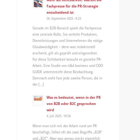
Fachpresse für die PR-Strategie
entscheidend ist
26. September 2025 - 9:23
Gerade im B2B-Bereich spielt die Fachpresse
eine zentrale Rolle. Sie verleiht Produkten,
Dienstleistungen und Unternehmen die nötige
Glaubwürdigkeit – denn was redaktionell
erscheint, gilt als geprüft und eingeordnet.
Für diese Sichtbarkeit braucht es gezielte PR-
Arbeit. Eine Studie von it&d business und CIDO
GUIDE unterstreicht diese Beobachtung.
Demnach sieht fast jede zweite Person, die in
der […]
Was es bedeutet, wenn in der PR
von B2B oder B2C gesprochen
wird
4. Juli 2025 - 10:56
Wenn man sich mit der Arbeit rund um PR
beschäftigt, fallen oft die zwei Begriffe „B2B“
und „B2C“. Aber was genau steckt eigentlich