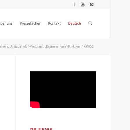
ber uns
Pressefächer
Kontakt
Deutsch
amera, „Altitude hold“-Modus und „Return to home“-Funktion
/
X9100-2
PR NEWS