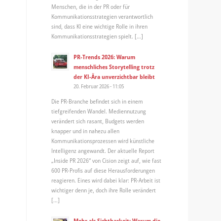
Menschen, die in der PR oder für
Kommunikationsstrategien verantwortlich
sind, dass KI eine wichtige Rolle in ihren
Kommunikationsstrategien spielt. […]
PR-Trends 2026: Warum
menschliches Storytelling trotz
der KI-Ära unverzichtbar bleibt
20. Februar 2026 - 11:05
Die PR-Branche befindet sich in einem
tiefgreifenden Wandel. Mediennutzung
verändert sich rasant, Budgets werden
knapper und in nahezu allen
Kommunikationsprozessen wird künstliche
Intelligenz angewandt. Der aktuelle Report
„Inside PR 2026“ von Cision zeigt auf, wie fast
600 PR-Profis auf diese Herausforderungen
reagieren. Eines wird dabei klar: PR-Arbeit ist
wichtiger denn je, doch ihre Rolle verändert
[…]
Mehr als Sichtbarkeit: Warum die