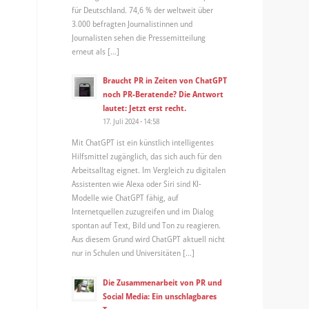
für Deutschland. 74,6 % der weltweit über
3.000 befragten Journalistinnen und
Journalisten sehen die Pressemitteilung
erneut als […]
Braucht PR in Zeiten von ChatGPT
noch PR-Beratende? Die Antwort
lautet: Jetzt erst recht.
17. Juli 2024 - 14:58
Mit ChatGPT ist ein künstlich intelligentes
Hilfsmittel zugänglich, das sich auch für den
Arbeitsalltag eignet. Im Vergleich zu digitalen
Assistenten wie Alexa oder Siri sind KI-
Modelle wie ChatGPT fähig, auf
Internetquellen zuzugreifen und im Dialog
spontan auf Text, Bild und Ton zu reagieren.
Aus diesem Grund wird ChatGPT aktuell nicht
nur in Schulen und Universitäten […]
Die Zusammenarbeit von PR und
Social Media: Ein unschlagbares