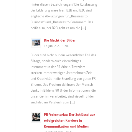
hinter diesen Bezeichnungen? Die Kurzfassung
der Erklärung wäre hier: B2B und B2C sind
englische Abkürzungen für „Business to
Business“ und „Business to Consumer“. Das
heißt also, bei B2B geht es um die […]
Die Macht der Bilder
17. Juni 2025 - 16:06
Bilder sind nicht nur ein wesentlicher Teil des
Alltags, sondern auch ein wichtiges
Instrument in der PR-Arbeit. Trotzdem
stecken immer weniger Unternehmen Zeit
und Kreativität in die Erstellung von guten PR-
Bildern. Das Problem dahinter: Der Mensch
denkt in Bildern. 90 % der Informationen, die
unser Gehirn verarbeitet, sind visuell. Bilder
sind also im Vergleich zum […]
PR-Volontariat: Der Schlüssel zur
erfolgreichen Karriere in
Kommunikation und Medien
21. Januar 2025 - 10:22