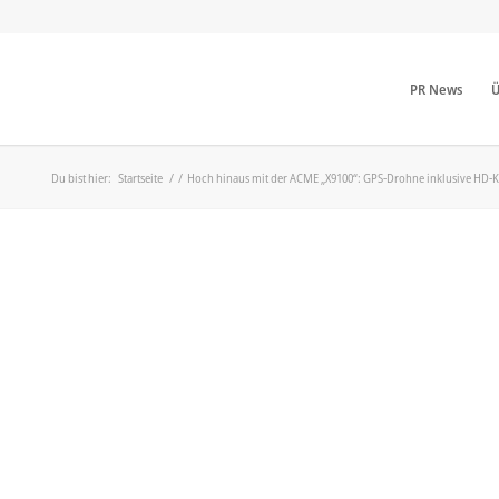
PR News
Ü
Du bist hier:
Startseite
/
/
Hoch hinaus mit der ACME „X9100“: GPS-Drohne inklusive HD-K