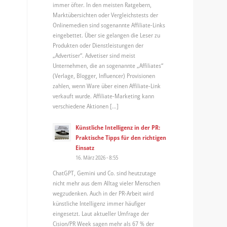
immer öfter. In den meisten Ratgebern,
Marktübersichten oder Vergleichstests der
Onlinemedien sind sogenannte Affiliate-Links
eingebettet. Über sie gelangen die Leser zu
Produkten oder Dienstleistungen der
„Advertiser“. Advetiser sind meist
Unternehmen, die an sogenannte „Affiliates“
(Verlage, Blogger, Influencer) Provisionen
zahlen, wenn Ware über einen Affiliate-Link
verkauft wurde. Affiliate-Marketing kann
verschiedene Aktionen […]
Künstliche Intelligenz in der PR:
Praktische Tipps für den richtigen
Einsatz
16. März 2026 - 8:55
ChatGPT, Gemini und Co. sind heutzutage
nicht mehr aus dem Alltag vieler Menschen
wegzudenken. Auch in der PR-Arbeit wird
künstliche Intelligenz immer häufiger
eingesetzt. Laut aktueller Umfrage der
Cision/PR Week sagen mehr als 67 % der