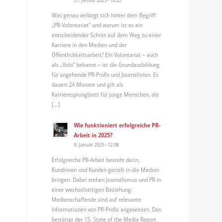
Was genau verbirgt sich hinter dem Begriff
„PR-Volontariat“ und warum ist es ein
entscheidender Schritt auf dem Weg zu einer
Karriere in den Medien und der
Öffentlichkeitsarbeit? Ein Volontariat – auch
als „Volo“ bekannt – ist die Grundausbildung
für angehende PR-Profis und Journalisten. Es
dauert 24 Monate und gilt als
Karrieresprungbrett für junge Menschen, die
[…]
Wie funktioniert erfolgreiche PR-
Arbeit in 2025?
8. Januar 2025 - 12:08
Erfolgreiche PR-Arbeit besteht darin,
Kundinnen und Kunden gezielt in die Medien
bringen. Dabei stehen Journalismus und PR in
einer wechselseitigen Beziehung:
Medienschaffende sind auf relevante
Informationen von PR-Profis angewiesen. Das
bestätigt der 15. State of the Media Report