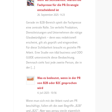
Fachpresse für die PR-Strategie
entscheidend ist
26. September 2025 - 9:23
Gerade im B2B-Bereich spielt die Fachpresse
eine zentrale Rolle. Sie verleiht Produkten,
Dienstleistungen und Unternehmen die nötige
Glaubwürdigkeit – denn was redaktionell
erscheint, gilt als geprüft und eingeordnet.
Für diese Sichtbarkeit braucht es gezielte PR-
Arbeit. Eine Studie von it&d business und CIDO
GUIDE unterstreicht diese Beobachtung.
Demnach sieht fast jede zweite Person, die in
der […]
Was es bedeutet, wenn in der PR
von B2B oder B2C gesprochen
wird
4. Juli 2025 - 10:56
Wenn man sich mit der Arbeit rund um PR
beschäftigt, fallen oft die zwei Begriffe „B2B“
und „B2C“. Aber was genau steckt eigentlich