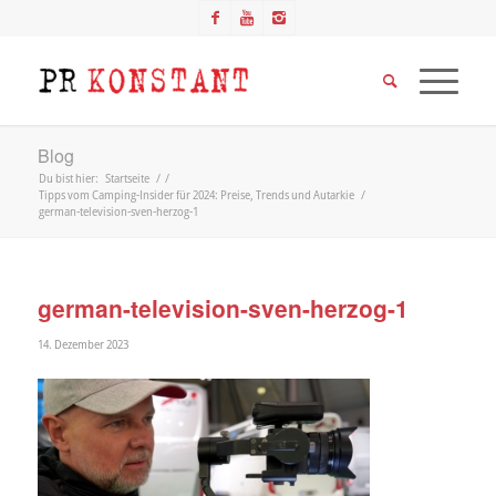
Blog
Du bist hier:
Startseite
/
/
Tipps vom Camping-Insider für 2024: Preise, Trends und Autarkie
/
german-television-sven-herzog-1
german-television-sven-herzog-1
14. Dezember 2023