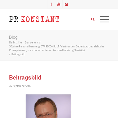
Blog
Du bist hier:
Startseite
/
/
30 Jahre Personalberatung: SWISSCONSULT feiert runden Geburtstag und sieht das
Konzept einer „branchenorientierten Personalberatung“ bestätigt
/
Beitragsbild
Beitragsbild
26. September 2017