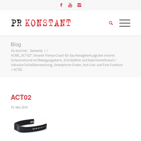
Blog
Du bist hier:
Startseite
/
/
ACME „ACT-02“: Smarter Fitness-Coach für das Handgelenk jagt den inneren
Schweinehund mit Bewegungsalarm, Schrittzähler und Kalorienverbrauch /
Inklusive Schlafüberwachung, Smartphone-Finder, Anti-Lost- und Foto-Funktion
/
ACT02
ACT02
19. Mai 2016