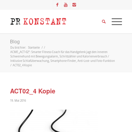
Blog
Du bist hier:
Startseite
/
/
ACME „ACT-02“: Smarter Fitness-Coach für das Handgelenk jagt den inneren
Schweinehund mit Bewegungsalarm, Schrittzähler und Kalorienverbrauch /
Inklusive Schlafüberwachung, Smartphone-Finder, Anti-Lost- und Foto-Funktion
/
ACT02_4 Kopie
ACT02_4 Kopie
19. Mai 2016