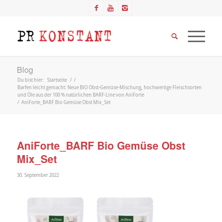
Blog
Du bist hier:
Startseite
/
/
Barfen leicht gemacht: Neue BIO Obst-Gemüse-Mischung, hochwertige Fleischsorten
und Öle aus der 100 % natürlichen BARF-Line von AniForte
/
AniForte_BARF Bio Gemüse Obst Mix_Set
AniForte_BARF Bio Gemüse Obst
Mix_Set
30. September 2022