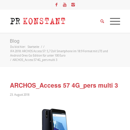
Blog
Du bist hier:
Startseite
/
/
IFA 2018: ARCHOS Access 57: 5,7 Zoll Smartphone im 18:9 Format mit LTE und
Android Oreo Go Edition für unter 100 Euro
/
ARCHOS_Access 57 4G_pers multi 3
ARCHOS_Access 57 4G_pers multi 3
23. August 2018