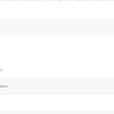
15W
dition