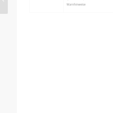
Powerline-Adapter mit Status-Display
Warnhinweise