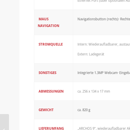
Ethernet Port (über optionalen Ad
MAUS
Navigationsbutton (rechts)· Rechte
NAVIGATION
STROMQUELLE
Intern: Wiederaufladbarer, austa
Extern: Ladegerät
SONSTIGES
Integrierte 1.3MP Webcam· Eingeba
ABMESSUNGEN
ca. 256 x 134 x 17 mm
GEWICHT
ca. 820 g
devolo präsentiert weltweit ersten
LIEFERUMFANG
„ARCHOS 9“, wiederaufladbarer Akku