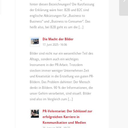
mi
hinter diesen Bezeichnungen? Die Kurzfassung
der Erklärung wäre hier: B2B und B2C sind
englische Abkürzungen für „Business to
Business“ und „Business to Consumer“. Das
heißt also, bei B2B geht es um die […]
Die Macht der Bilder
17. Juni 2025 - 16:06
Bilder sind nicht nur ein wesentlicher Teil des
Alltags, sondern auch ein wichtiges
Instrument in der PR-Arbeit. Trotzdem
stecken immer weniger Unternehmen Zeit
und Kreativität in die Erstellung von guten PR-
Bildern. Das Problem dahinter: Der Mensch
denkt in Bildern. 90 % der Informationen, die
unser Gehirn verarbeitet, sind visuell. Bilder
sind also im Vergleich zum […]
PR-Volontariat: Der Schlüssel zur
erfolgreichen Karriere in
Kommunikation und Medien
21. Januar 2025 - 10:22