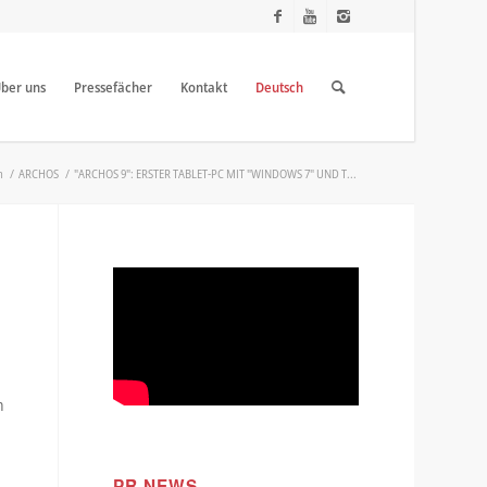
ber uns
Pressefächer
Kontakt
Deutsch
h
/
ARCHOS
/
"ARCHOS 9": ERSTER TABLET-PC MIT "WINDOWS 7" UND T...
n
PR NEWS