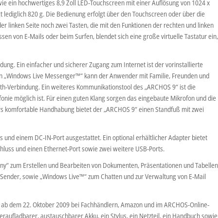
wie ein hochwertiges 8,9 Zoll LED-Touchscreen mit einer Auflösung von 1024 x
t lediglich 820 g. Die Bedienung erfolgt über den Touchscreen oder über die
der linken Seite noch zwei Tasten, die mit den Funktionen der rechten und linken
en von E-Mails oder beim Surfen, blendet sich eine große virtuelle Tastatur ein
dung. Ein einfacher und sicherer Zugang zum Internet ist der vorinstallierte
erten „Windows Live Messenger™“ kann der Anwender mit Familie, Freunden und
oth-Verbindung. Ein weiteres Kommunikationstool des „ARCHOS 9“ ist die
onie möglich ist. Für einen guten Klang sorgen das eingebaute Mikrofon und die
ers komfortable Handhabung bietet der „ARCHOS 9“ einen Standfuß mit zwei
 und einem DC-IN-Port ausgestattet. Ein optional erhältlicher Adapter bietet
hluss und einen Ethernet-Port sowie zwei weitere USB-Ports.
ony“ zum Erstellen und Bearbeiten von Dokumenten, Präsentationen und Tabellen
-Sender, sowie „Windows Live™“ zum Chatten und zur Verwaltung von E-Mail
t ab dem 22. Oktober 2009 bei Fachhändlern, Amazon und im ARCHOS-Online-
eraufladbarer, austauschbarer Akku, ein Stylus, ein Netzteil, ein Handbuch sowie