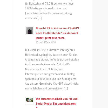
für Deutschland. 74,6 % der weltweit über
3.000 befragten Journalistinnen und
Journalisten sehen die Pressemitteilung
erneut als […]
Braucht PR in Zeiten von ChatGPT
noch PR-Beratende? Die Antwort
lautet: Jetzt erst recht.
17. Juli 2024 - 14:58
Mit ChatGPT ist ein künstlich intelligentes
Hilfsmittel zugänglich, das sich auch für den
Arbeitsalltag eignet. Im Vergleich zu digitalen
Assistenten wie Alexa oder Siri sind KI-
Modelle wie ChatGPT fähig, auf
Internetquellen zuzugreifen und im Dialog
spontan auf Text, Bild und Ton zu reagieren.
Aus diesem Grund wird ChatGPT aktuell nicht
nur in Schulen und Universitäten […]
Die Zusammenarbeit von PR und
Social Media: Ein unschlagbares