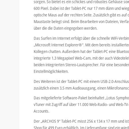
sorgen. So bietet es ein schickes und robustes Gehäuse so
600 Pixel. Dabei ist der Tablet-PC nur 17 mm dünn und wieg
optische Maus auf der rechten Seite. Zusätzlich gibt es auf 
Maustaste belegt sind. Beim Bearbeiten von Dateien, Verfass
über die die Daten eingegeben werden.
Das Surfen im Internet erfolgt über die schnelle WiFi-Verbin
„Microsoft Internet Explorer®“. Mit dem bereits installi
Kollegen chatten. Außerdem hat der Tablet-PC eine Blueto
integrierte 1,3 Megapixel Web-Cam, mit der auch Videotelef
beiden integrierten Stereo-Lautsprecher. Für eine besond
Einstellmöglichkeiten.
Des Weiteren ist der Tablet-PC mit einem USB-2.0-Anschluss
zusätzlich einen 3,5 mm Audioausgang, einen Mikrofonansc
Das mitgelieferte Software-Paket beinhaltet „Lotus Symph
vTuner mit Zugriff auf über 11.000 Web-Radio- und Web-TV
Accounts.
Der „ARCHOS 9“ Tablet-PC misst 256 x 134 x 17 mm und is
Shop für 499 Euro erhältlich. Im Lieferumfang sind ein wied