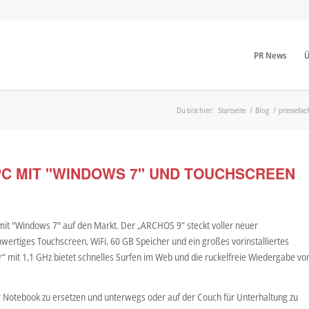
PR News
Ü
Du bist hier:
Startseite
/
Blog
/
pressefac
PC MIT "WINDOWS 7" UND TOUCHSCREEN
it "Windows 7" auf den Markt. Der „ARCHOS 9“ steckt voller neuer
ertiges Touchscreen, WiFi, 60 GB Speicher und ein großes vorinstalliertes
r“ mit 1,1 GHz bietet schnelles Surfen im Web und die ruckelfreie Wiedergabe vo
r Notebook zu ersetzen und unterwegs oder auf der Couch für Unterhaltung zu