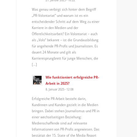
Was genau verbirgt sich hinter dem Begriff
„PR-Volontariat“ und warum ist es ein
entscheidender Schritt auf dem Weg zu einer
Karriere in den Medien und der
Öffentlichkeitsarbeit? Ein Volontariat – auch
als „Volo“ bekannt – ist die Grundausbildung
für angehende PR-Profis und Journalisten. Es
dauert 24 Monate und gilt als
Karrieresprungbrett für junge Menschen, die
[…]
Wie funktioniert erfolgreiche PR-
Arbeit in 2025?
8. Januar 2025 - 12:08
Erfolgreiche PR-Arbeit besteht darin,
Kundinnen und Kunden gezielt in die Medien
bringen. Dabei stehen Journalismus und PR in
einer wechselseitigen Beziehung:
Medienschaffende sind auf relevante
Informationen von PR-Profis angewiesen. Das
bestätigt der 15. State of the Media Report