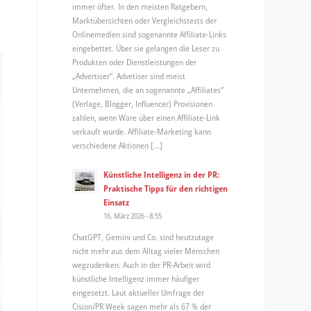
immer öfter. In den meisten Ratgebern,
Marktübersichten oder Vergleichstests der
Onlinemedien sind sogenannte Affiliate-Links
eingebettet. Über sie gelangen die Leser zu
Produkten oder Dienstleistungen der
„Advertiser“. Advetiser sind meist
Unternehmen, die an sogenannte „Affiliates“
(Verlage, Blogger, Influencer) Provisionen
zahlen, wenn Ware über einen Affiliate-Link
verkauft wurde. Affiliate-Marketing kann
verschiedene Aktionen […]
Künstliche Intelligenz in der PR:
Praktische Tipps für den richtigen
Einsatz
16. März 2026 - 8:55
ChatGPT, Gemini und Co. sind heutzutage
nicht mehr aus dem Alltag vieler Menschen
wegzudenken. Auch in der PR-Arbeit wird
künstliche Intelligenz immer häufiger
eingesetzt. Laut aktueller Umfrage der
Cision/PR Week sagen mehr als 67 % der