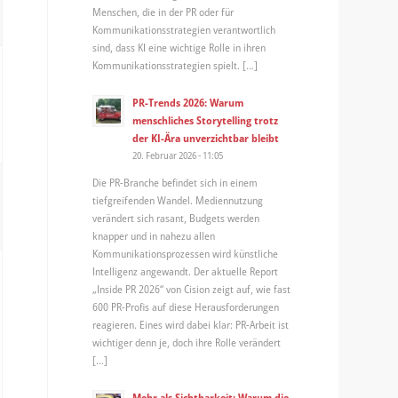
Menschen, die in der PR oder für
Kommunikationsstrategien verantwortlich
sind, dass KI eine wichtige Rolle in ihren
Kommunikationsstrategien spielt. […]
PR-Trends 2026: Warum
menschliches Storytelling trotz
der KI-Ära unverzichtbar bleibt
20. Februar 2026 - 11:05
Die PR-Branche befindet sich in einem
tiefgreifenden Wandel. Mediennutzung
verändert sich rasant, Budgets werden
knapper und in nahezu allen
Kommunikationsprozessen wird künstliche
Intelligenz angewandt. Der aktuelle Report
„Inside PR 2026“ von Cision zeigt auf, wie fast
600 PR-Profis auf diese Herausforderungen
reagieren. Eines wird dabei klar: PR-Arbeit ist
wichtiger denn je, doch ihre Rolle verändert
[…]
Mehr als Sichtbarkeit: Warum die