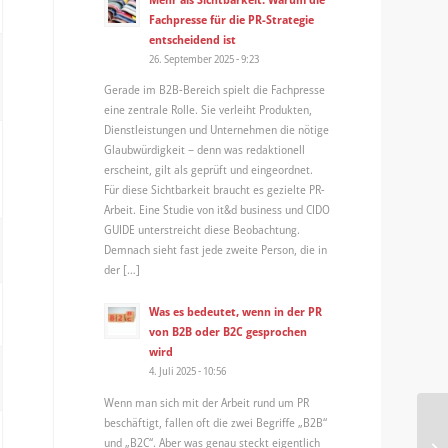
Fachpresse für die PR-Strategie
entscheidend ist
26. September 2025 - 9:23
Gerade im B2B-Bereich spielt die Fachpresse
eine zentrale Rolle. Sie verleiht Produkten,
Dienstleistungen und Unternehmen die nötige
Glaubwürdigkeit – denn was redaktionell
erscheint, gilt als geprüft und eingeordnet.
Für diese Sichtbarkeit braucht es gezielte PR-
Arbeit. Eine Studie von it&d business und CIDO
GUIDE unterstreicht diese Beobachtung.
Demnach sieht fast jede zweite Person, die in
der […]
Was es bedeutet, wenn in der PR
von B2B oder B2C gesprochen
wird
4. Juli 2025 - 10:56
Wenn man sich mit der Arbeit rund um PR
beschäftigt, fallen oft die zwei Begriffe „B2B“
"A
und „B2C“. Aber was genau steckt eigentlich