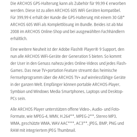
Die ARCHOS GPS-Halterung kann als Zubehör für 99,99 € erworben
werden. Diese ist zu allen ARCHOS 605 WiFi Geräten kompatibel.
Für 399,99 € erhält der Kunde die GPS-Halterung mit einem 30 GB*
ARCHOS 605 WiFi als Komplettlösung im Bundle. Beides ist ab Mai
2008 im ARCHOS Online-Shop und bei ausgewählten Fachhändlern
erhältlich.
Eine weitere Neuheit ist der Adobe Flash® Player® 9 Support, den
nun alle ARCHOS WiFi-Geräte der Generation 5 bieten. So kommt
der User in den Genuss nahezu jedes Online-Videos und jedes Flash-
Games. Das neue TV+portation Feature streamt das heimische
Fernsehprogramm über die ARCHOS TV+ auf wirelessfähige Geräte
in der ganzen Welt. Empfänger können portable ARCHOS-Player,
Symbian und Windows Media Smartphones, Laptops und Desktop-
PCs sein.
Alle ARCHOS Player unterstützen offene Video-, Audio- und Foto-
Formate, wie MPEG-4, WMV, H.264**, MPEG-2**, Stereo MP3,
WMA, geschützte WMA, WAV AAC***, AC3**, JPEG, BMP, PNG und
RAW mit integriertem JPEG Thumbnail.