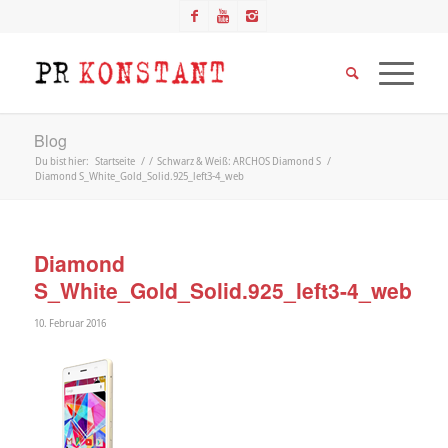
Blog
Du bist hier:
Startseite
/
/
Schwarz & Weiß: ARCHOS Diamond S
/
Diamond S_White_Gold_Solid.925_left3-4_web
Diamond
S_White_Gold_Solid.925_left3-4_web
10. Februar 2016