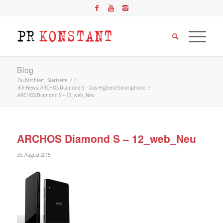
Blog
Du bist hier:
Startseite
/
/
IFA-News: ARCHOS Diamond S – Das Highend Smartphone
/
ARCHOS Diamond S – 12_web_Neu
ARCHOS Diamond S – 12_web_Neu
25. August 2015