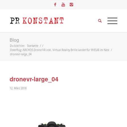
Blog
Du bist hier:
Startseite
/
/
Osterflug: ARCHOS Drone VR inkl. Virtual Reality Brille landet für 99 EUR im Nest
/
dronevr-large_04
dronevr-large_04
12. März 2018