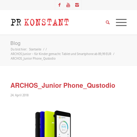
Blog
Du bist hier:
Startseite
/
/
ARCHOS Junior – für Kinder gemacht: Tablet und Smartphone ab 89,99 EUR
/
ARCHOS_Junior Phone_Qustodio
ARCHOS_Junior Phone_Qustodio
24. April 2018