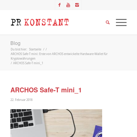
Blog
Du bist hier:
Startseite
/
/
ARCHOS Safe-T mini: Erste von ARCHOS entwickelte Hardware-Wallet für
Kryptowährungen
/
ARCHOS Safe-T mini_1
ARCHOS Safe-T mini_1
22. Februar 2018