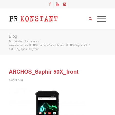
Blog
Du bist hier:
Startseite
/
/
Zuwachs bei den ARCHOS Outdoor-Smartphones: ARCHOS Saphir 50X
/
ARCHOS_Saphir 50X_front
ARCHOS_Saphir 50X_front
4. April 2018