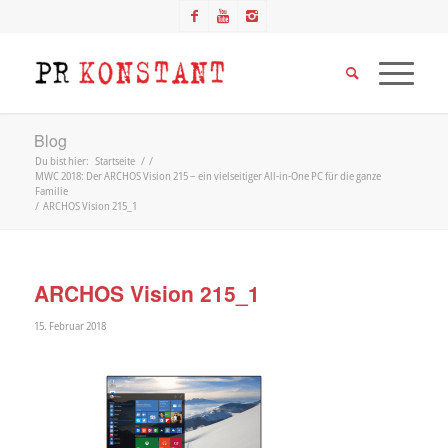
Blog
Du bist hier:
Startseite
/
/
MWC 2018: Der ARCHOS Vision 215 – ein vielseitiger All-in-One PC für die ganze
Familie
/
ARCHOS Vision 215_1
ARCHOS Vision 215_1
15. Februar 2018