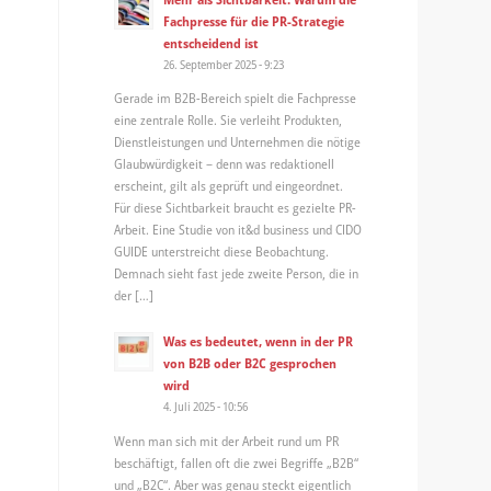
Fachpresse für die PR-Strategie
entscheidend ist
26. September 2025 - 9:23
Gerade im B2B-Bereich spielt die Fachpresse
eine zentrale Rolle. Sie verleiht Produkten,
Dienstleistungen und Unternehmen die nötige
Glaubwürdigkeit – denn was redaktionell
erscheint, gilt als geprüft und eingeordnet.
Für diese Sichtbarkeit braucht es gezielte PR-
Arbeit. Eine Studie von it&d business und CIDO
GUIDE unterstreicht diese Beobachtung.
Demnach sieht fast jede zweite Person, die in
der […]
Was es bedeutet, wenn in der PR
von B2B oder B2C gesprochen
wird
4. Juli 2025 - 10:56
Wenn man sich mit der Arbeit rund um PR
beschäftigt, fallen oft die zwei Begriffe „B2B“
und „B2C“. Aber was genau steckt eigentlich