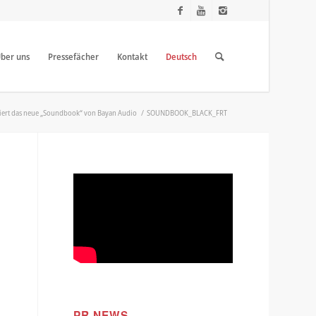
ber uns
Pressefächer
Kontakt
Deutsch
iert das neue „Soundbook“ von Bayan Audio
/
SOUNDBOOK_BLACK_FRT
PR NEWS