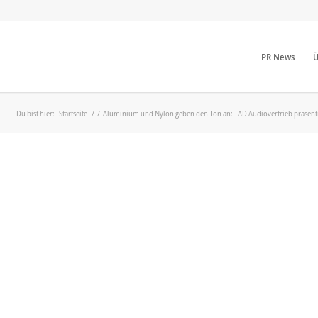
PR News
Ü
Du bist hier:
Startseite
/
/
Aluminium und Nylon geben den Ton an: TAD Audiovertrieb präsent