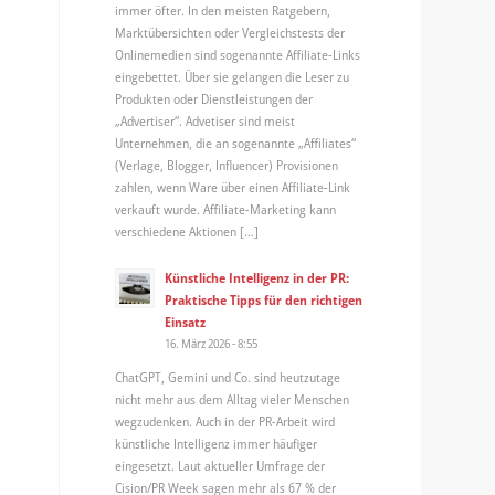
immer öfter. In den meisten Ratgebern,
Marktübersichten oder Vergleichstests der
Onlinemedien sind sogenannte Affiliate-Links
eingebettet. Über sie gelangen die Leser zu
Produkten oder Dienstleistungen der
„Advertiser“. Advetiser sind meist
Unternehmen, die an sogenannte „Affiliates“
(Verlage, Blogger, Influencer) Provisionen
zahlen, wenn Ware über einen Affiliate-Link
verkauft wurde. Affiliate-Marketing kann
verschiedene Aktionen […]
Künstliche Intelligenz in der PR:
Praktische Tipps für den richtigen
Einsatz
16. März 2026 - 8:55
ChatGPT, Gemini und Co. sind heutzutage
nicht mehr aus dem Alltag vieler Menschen
wegzudenken. Auch in der PR-Arbeit wird
künstliche Intelligenz immer häufiger
eingesetzt. Laut aktueller Umfrage der
Cision/PR Week sagen mehr als 67 % der