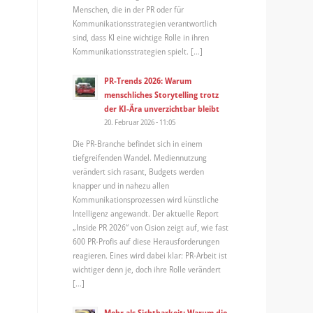
Menschen, die in der PR oder für
Kommunikationsstrategien verantwortlich
sind, dass KI eine wichtige Rolle in ihren
Kommunikationsstrategien spielt. […]
PR-Trends 2026: Warum
menschliches Storytelling trotz
der KI-Ära unverzichtbar bleibt
20. Februar 2026 - 11:05
Die PR-Branche befindet sich in einem
tiefgreifenden Wandel. Mediennutzung
verändert sich rasant, Budgets werden
knapper und in nahezu allen
Kommunikationsprozessen wird künstliche
Intelligenz angewandt. Der aktuelle Report
„Inside PR 2026“ von Cision zeigt auf, wie fast
600 PR-Profis auf diese Herausforderungen
reagieren. Eines wird dabei klar: PR-Arbeit ist
wichtiger denn je, doch ihre Rolle verändert
[…]
Mehr als Sichtbarkeit: Warum die