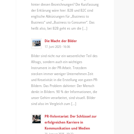
hinter diesen Bezeichnungen? Die Kurzfassung
der Erklärung wäre hier: B2B und B2C sind
englische Abkürzungen für „Business to
Business“ und „Business to Consumer“. Das
heißt also, bei B2B geht es um die […]
Die Macht der Bilder
17. Juni 2025 - 16:06
Bilder sind nicht nur ein wesentlicher Teil des
Alltags, sondern auch ein wichtiges
Instrument in der PR-Arbeit. Trotzdem
stecken immer weniger Unternehmen Zeit
und Kreativität in die Erstellung von guten PR-
Bildern. Das Problem dahinter: Der Mensch
denkt in Bildern. 90 % der Informationen, die
unser Gehirn verarbeitet, sind visuell. Bilder
sind also im Vergleich zum […]
PR-Volontariat: Der Schlüssel zur
erfolgreichen Karriere in
Kommunikation und Medien
21. Januar 2025 - 10:22