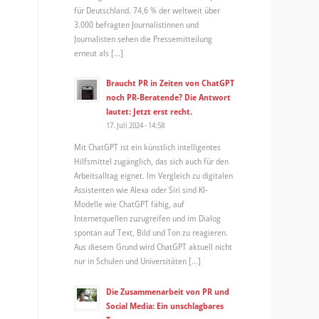
für Deutschland. 74,6 % der weltweit über
3.000 befragten Journalistinnen und
Journalisten sehen die Pressemitteilung
erneut als […]
Braucht PR in Zeiten von ChatGPT
noch PR-Beratende? Die Antwort
lautet: Jetzt erst recht.
17. Juli 2024 - 14:58
Mit ChatGPT ist ein künstlich intelligentes
Hilfsmittel zugänglich, das sich auch für den
Arbeitsalltag eignet. Im Vergleich zu digitalen
Assistenten wie Alexa oder Siri sind KI-
Modelle wie ChatGPT fähig, auf
Internetquellen zuzugreifen und im Dialog
spontan auf Text, Bild und Ton zu reagieren.
Aus diesem Grund wird ChatGPT aktuell nicht
nur in Schulen und Universitäten […]
Die Zusammenarbeit von PR und
Social Media: Ein unschlagbares