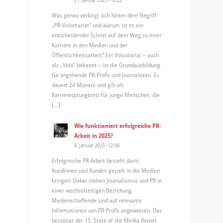
Was genau verbirgt sich hinter dem Begriff
„PR-Volontariat“ und warum ist es ein
entscheidender Schritt auf dem Weg zu einer
Karriere in den Medien und der
Öffentlichkeitsarbeit? Ein Volontariat – auch
als „Volo“ bekannt – ist die Grundausbildung
für angehende PR-Profis und Journalisten. Es
dauert 24 Monate und gilt als
Karrieresprungbrett für junge Menschen, die
[…]
Wie funktioniert erfolgreiche PR-
Arbeit in 2025?
8. Januar 2025 - 12:08
Erfolgreiche PR-Arbeit besteht darin,
Kundinnen und Kunden gezielt in die Medien
bringen. Dabei stehen Journalismus und PR in
einer wechselseitigen Beziehung:
Medienschaffende sind auf relevante
Informationen von PR-Profis angewiesen. Das
bestätigt der 15. State of the Media Report