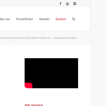
ber uns
Pressefächer
Kontakt
Deutsch
 Eurobike und baut sein Falt-E-Bike-Portfolio aus
/
blaupunkt-frida-2024
PR NEWS