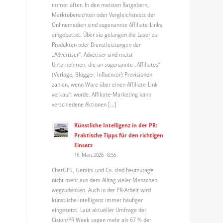
immer öfter. In den meisten Ratgebern,
Marktübersichten oder Vergleichstests der
Onlinemedien sind sogenannte Affiliate-Links
eingebettet. Über sie gelangen die Leser zu
Produkten oder Dienstleistungen der
„Advertiser“. Advetiser sind meist
Unternehmen, die an sogenannte „Affiliates“
(Verlage, Blogger, Influencer) Provisionen
zahlen, wenn Ware über einen Affiliate-Link
verkauft wurde. Affiliate-Marketing kann
verschiedene Aktionen […]
Künstliche Intelligenz in der PR:
Praktische Tipps für den richtigen
Einsatz
16. März 2026 - 8:55
ChatGPT, Gemini und Co. sind heutzutage
nicht mehr aus dem Alltag vieler Menschen
wegzudenken. Auch in der PR-Arbeit wird
künstliche Intelligenz immer häufiger
eingesetzt. Laut aktueller Umfrage der
Cision/PR Week sagen mehr als 67 % der