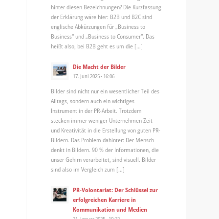
hinter diesen Bezeichnungen? Die Kurzfassung
der Erklärung wäre hier: B2B und B2C sind
englische Abkürzungen für „Business to
Business“ und „Business to Consumer“. Das
heißt also, bei B2B geht es um die […]
Die Macht der Bilder
17. Juni 2025 - 16:06
Bilder sind nicht nur ein wesentlicher Teil des
Alltags, sondern auch ein wichtiges
Instrument in der PR-Arbeit. Trotzdem
stecken immer weniger Unternehmen Zeit
und Kreativität in die Erstellung von guten PR-
Bildern. Das Problem dahinter: Der Mensch
denkt in Bildern. 90 % der Informationen, die
unser Gehirn verarbeitet, sind visuell. Bilder
sind also im Vergleich zum […]
PR-Volontariat: Der Schlüssel zur
erfolgreichen Karriere in
Kommunikation und Medien
21. Januar 2025 - 10:22