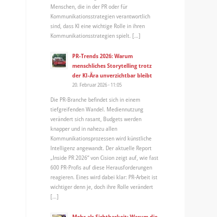
Menschen, die in der PR oder für
Kommunikationsstrategien verantwortlich
sind, dass KI eine wichtige Rolle in ihren
Kommunikationsstrategien spielt. […]
PR-Trends 2026: Warum
menschliches Storytelling trotz
der KI-Ära unverzichtbar bleibt
20. Februar 2026 - 11:05
Die PR-Branche befindet sich in einem
tiefgreifenden Wandel. Mediennutzung
verändert sich rasant, Budgets werden
knapper und in nahezu allen
Kommunikationsprozessen wird künstliche
Intelligenz angewandt. Der aktuelle Report
„Inside PR 2026“ von Cision zeigt auf, wie fast
600 PR-Profis auf diese Herausforderungen
reagieren. Eines wird dabei klar: PR-Arbeit ist
wichtiger denn je, doch ihre Rolle verändert
[…]
Mehr als Sichtbarkeit: Warum die