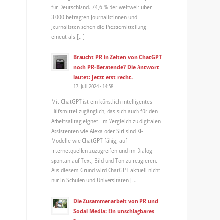
für Deutschland. 74,6 % der weltweit über
3.000 befragten Journalistinnen und
Journalisten sehen die Pressemitteilung
erneut als […]
Braucht PR in Zeiten von ChatGPT
noch PR-Beratende? Die Antwort
lautet: Jetzt erst recht.
17. Juli 2024 - 14:58
Mit ChatGPT ist ein künstlich intelligentes
Hilfsmittel zugänglich, das sich auch für den
Arbeitsalltag eignet. Im Vergleich zu digitalen
Assistenten wie Alexa oder Siri sind KI-
Modelle wie ChatGPT fähig, auf
Internetquellen zuzugreifen und im Dialog
spontan auf Text, Bild und Ton zu reagieren.
Aus diesem Grund wird ChatGPT aktuell nicht
nur in Schulen und Universitäten […]
Die Zusammenarbeit von PR und
Social Media: Ein unschlagbares