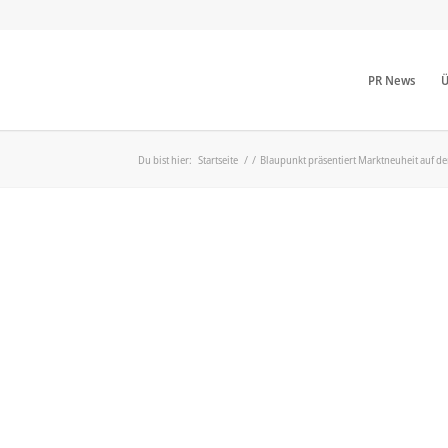
PR News
Ü
Du bist hier:
Startseite
/
/
Blaupunkt präsentiert Marktneuheit auf der