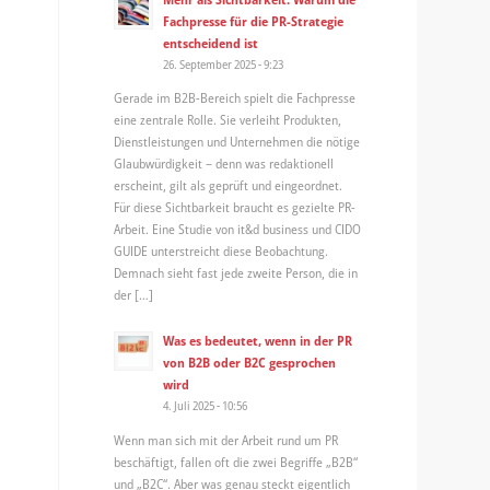
Fachpresse für die PR-Strategie
entscheidend ist
26. September 2025 - 9:23
Gerade im B2B-Bereich spielt die Fachpresse
eine zentrale Rolle. Sie verleiht Produkten,
Dienstleistungen und Unternehmen die nötige
Glaubwürdigkeit – denn was redaktionell
erscheint, gilt als geprüft und eingeordnet.
Für diese Sichtbarkeit braucht es gezielte PR-
Arbeit. Eine Studie von it&d business und CIDO
GUIDE unterstreicht diese Beobachtung.
Demnach sieht fast jede zweite Person, die in
der […]
Was es bedeutet, wenn in der PR
von B2B oder B2C gesprochen
wird
4. Juli 2025 - 10:56
Wenn man sich mit der Arbeit rund um PR
beschäftigt, fallen oft die zwei Begriffe „B2B“
und „B2C“. Aber was genau steckt eigentlich