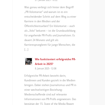
Was genau verbirgt sich hinter dem Begriff
„PR-Volontariat“ und warum ist es ein
entscheidender Schritt auf dem Weg zu einer
Karriere in den Medien und der
Öffentlichkeitsarbeit? Ein Volontariat – auch
als „Volo“ bekannt – ist die Grundausbildung
für angehende PR-Profis und Journalisten. Es
dauert 24 Monate und gilt als
Karrieresprungbrett für junge Menschen, die
[…]
Wie funktioniert erfolgreiche PR-
Arbeit in 2025?
8. Januar 2025 - 12:08
Erfolgreiche PR-Arbeit besteht darin,
Kundinnen und Kunden gezielt in die Medien
bringen. Dabei stehen Journalismus und PR in
einer wechselseitigen Beziehung:
Medienschaffende sind auf relevante
Informationen von PR-Profis angewiesen. Das
bestätigt der 15. State of the Media Report