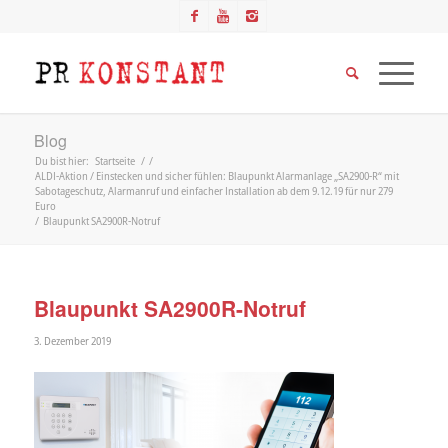
Blog
Du bist hier:
Startseite
/
/
ALDI-Aktion / Einstecken und sicher fühlen: Blaupunkt Alarmanlage „SA2900-R“ mit
Sabotageschutz, Alarmanruf und einfacher Installation ab dem 9.12.19 für nur 279
Euro
/
Blaupunkt SA2900R-Notruf
Blaupunkt SA2900R-Notruf
3. Dezember 2019