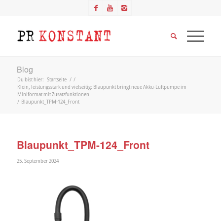
Blog
Du bist hier:
Startseite
/
/
Klein, leistungsstark und vielseitig: Blaupunkt bringt neue Akku-Luftpumpe im
Miniformat mit Zusatzfunktionen
/
Blaupunkt_TPM-124_Front
Blaupunkt_TPM-124_Front
25. September 2024