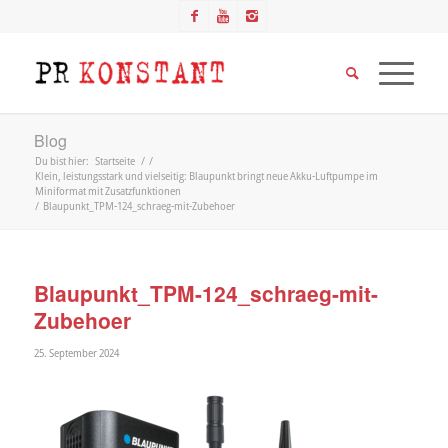
Blog
Du bist hier:
Startseite
/
/
Klein, leistungsstark und vielseitig: Blaupunkt bringt neue Akku-Luftpumpe im
Miniformat mit Zusatzfunktionen
/
Blaupunkt_TPM-124_schraeg-mit-Zubehoer
Blaupunkt_TPM-124_schraeg-mit-
Zubehoer
25. September 2024