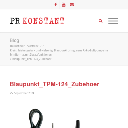
Blog
Du bist hier:
Startseite
/
/
Klein, leistungsstark und vielseitig: Blaupunkt bringt neue Akku-Luftpumpe im
Miniformat mit Zusatzfunktionen
/
Blaupunkt_TPM-124_Zubehoer
Blaupunkt_TPM-124_Zubehoer
25. September 2024